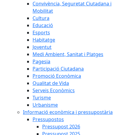
Convivència, Seguretat Ciutadana i
Mobilitat
Cultura
Educació
Esports
Habitatge
Joventut
Medi Ambient, Sanitat i Platges
Pagesia
Participació Ciutadana
Promoció Econòmica
Qualitat de Vida
Serveis Econòmics
Turisme
Urbanisme
Informació econòmica i pressupostària
Pressupostos
Pressupost 2026
Pressupost 2025