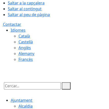
Saltar a la capçalera
Saltar al contingut
Saltar al peu de pàgina
Contactar
Idiomes
Català
Castellà
Anglès
Alemany
Francès
07.08.2026 | 08:54
Cercar:
Ajuntament
Alcaldia