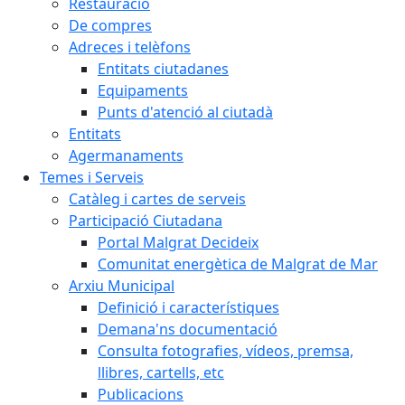
Restauració
De compres
Adreces i telèfons
Entitats ciutadanes
Equipaments
Punts d'atenció al ciutadà
Entitats
Agermanaments
Temes i Serveis
Catàleg i cartes de serveis
Participació Ciutadana
Portal Malgrat Decideix
Comunitat energètica de Malgrat de Mar
Arxiu Municipal
Definició i característiques
Demana'ns documentació
Consulta fotografies, vídeos, premsa,
llibres, cartells, etc
Publicacions