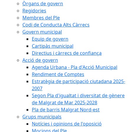
Òrgans de govern
Regidories
Membres del Ple
Codi de Conducta Alts Càrrecs
Govern municipal
Equip de govern
Cartipàs municipal
Directius i càrrecs de confiança
Acció de govern
Agenda Urbana - Pla d'Acció Municipal
Rendiment de Comptes
Estratègia de participació ciutadana 2025-
2007
Segon Pla d'igualtat i diversitat de gènere
de Malgrat de Mar 2025-2028
Pla de barris Malgrat Nord-est
Grups municipals
Notícies i opinions de l'oposició
Mocions del Ple