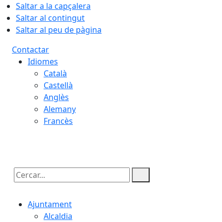
Saltar a la capçalera
Saltar al contingut
Saltar al peu de pàgina
Contactar
Idiomes
Català
Castellà
Anglès
Alemany
Francès
07.08.2026 | 06:36
Cercar:
Ajuntament
Alcaldia