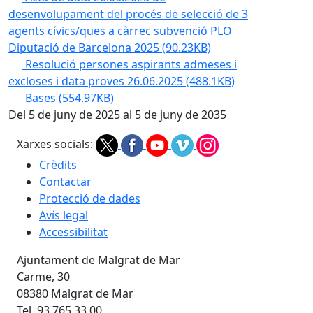
desenvolupament del procés de selecció de 3
agents cívics/ques a càrrec subvenció PLO
Diputació de Barcelona 2025
(90.23KB)
Resolució persones aspirants admeses i
excloses i data proves 26.06.2025
(488.1KB)
Bases
(554.97KB)
Del 5 de juny de 2025 al 5 de juny de 2035
Xarxes socials:
Crèdits
Contactar
Protecció de dades
Avís legal
Accessibilitat
Ajuntament de Malgrat de Mar
Carme, 30
08380 Malgrat de Mar
Tel. 93 765 33 00