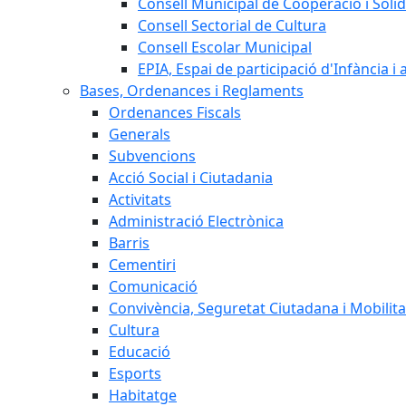
Consell Municipal de Cooperació i Solid
Consell Sectorial de Cultura
Consell Escolar Municipal
EPIA, Espai de participació d'Infància i
Bases, Ordenances i Reglaments
Ordenances Fiscals
Generals
Subvencions
Acció Social i Ciutadania
Activitats
Administració Electrònica
Barris
Cementiri
Comunicació
Convivència, Seguretat Ciutadana i Mobilita
Cultura
Educació
Esports
Habitatge