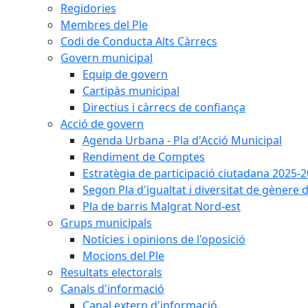
Regidories
Membres del Ple
Codi de Conducta Alts Càrrecs
Govern municipal
Equip de govern
Cartipàs municipal
Directius i càrrecs de confiança
Acció de govern
Agenda Urbana - Pla d'Acció Municipal
Rendiment de Comptes
Estratègia de participació ciutadana 2025-
Segon Pla d'igualtat i diversitat de gènere
Pla de barris Malgrat Nord-est
Grups municipals
Notícies i opinions de l'oposició
Mocions del Ple
Resultats electorals
Canals d'informació
Canal extern d'informació