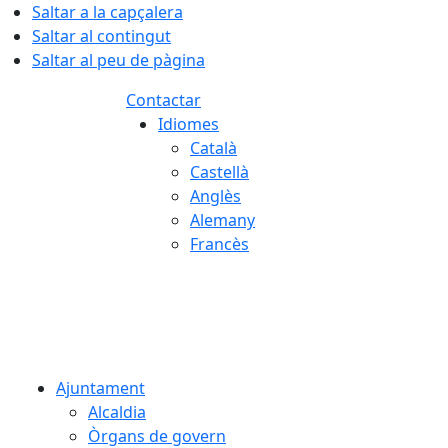
Saltar a la capçalera
Saltar al contingut
Saltar al peu de pàgina
Contactar
Idiomes
Català
Castellà
Anglès
Alemany
Francès
06.08.2026 | 23:24
Ajuntament
Alcaldia
Òrgans de govern