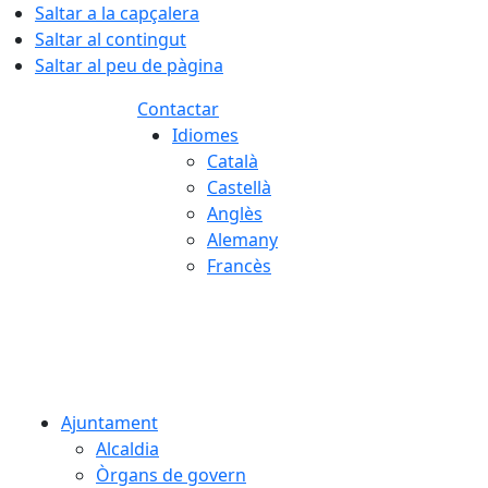
Saltar a la capçalera
Saltar al contingut
Saltar al peu de pàgina
Contactar
Idiomes
Català
Castellà
Anglès
Alemany
Francès
07.08.2026 | 01:21
Ajuntament
Alcaldia
Òrgans de govern