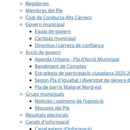
Regidories
Membres del Ple
Codi de Conducta Alts Càrrecs
Govern municipal
Equip de govern
Cartipàs municipal
Directius i càrrecs de confiança
Acció de govern
Agenda Urbana - Pla d'Acció Municipal
Rendiment de Comptes
Estratègia de participació ciutadana 2025-
Segon Pla d'igualtat i diversitat de gènere
Pla de barris Malgrat Nord-est
Grups municipals
Notícies i opinions de l'oposició
Mocions del Ple
Resultats electorals
Canals d'informació
Canal extern d'informació