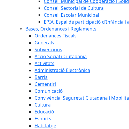
Consell Municipal de Cooperació i Solid
Consell Sectorial de Cultura
Consell Escolar Municipal
EPIA, Espai de participació d'Infància i
Bases, Ordenances i Reglaments
Ordenances Fiscals
Generals
Subvencions
Acció Social i Ciutadania
Activitats
Administració Electrònica
Barris
Cementiri
Comunicació
Convivència, Seguretat Ciutadana i Mobilita
Cultura
Educació
Esports
Habitatge