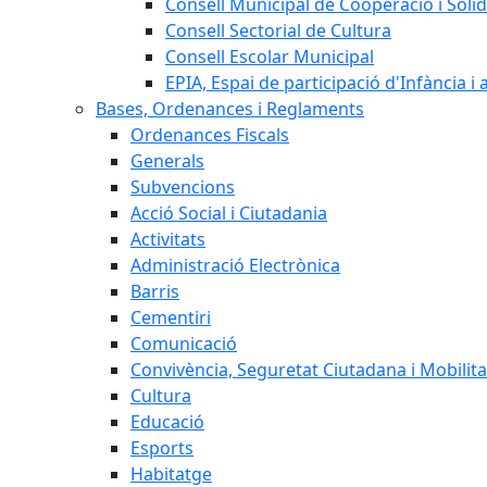
Consell Municipal de Cooperació i Solid
Consell Sectorial de Cultura
Consell Escolar Municipal
EPIA, Espai de participació d'Infància i
Bases, Ordenances i Reglaments
Ordenances Fiscals
Generals
Subvencions
Acció Social i Ciutadania
Activitats
Administració Electrònica
Barris
Cementiri
Comunicació
Convivència, Seguretat Ciutadana i Mobilita
Cultura
Educació
Esports
Habitatge