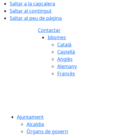
Saltar a la capçalera
Saltar al contingut
Saltar al peu de pàgina
Contactar
Idiomes
Català
Castellà
Anglès
Alemany
Francès
07.08.2026 | 15:38
Ajuntament
Alcaldia
Òrgans de govern