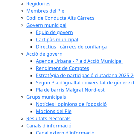
Regidories
Membres del Ple
Codi de Conducta Alts Càrrecs
Govern municipal
Equip de govern
Cartipàs municipal
Directius i càrrecs de confiança
Acció de govern
Agenda Urbana - Pla d'Acció Municipal
Rendiment de Comptes
Estratègia de participació ciutadana 2025-
Segon Pla d'igualtat i diversitat de gènere
Pla de barris Malgrat Nord-est
Grups municipals
Notícies i opinions de l'oposició
Mocions del Ple
Resultats electorals
Canals d'informació
Canal extern d'informació