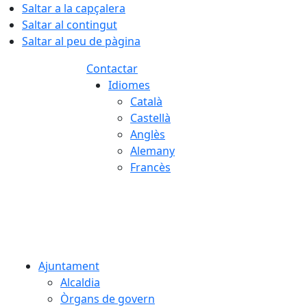
Saltar a la capçalera
Saltar al contingut
Saltar al peu de pàgina
Contactar
Idiomes
Català
Castellà
Anglès
Alemany
Francès
07.08.2026 | 04:45
Ajuntament
Alcaldia
Òrgans de govern