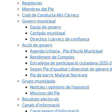
Regidories
Membres del Ple
Codi de Conducta Alts Càrrecs
Govern municipal
Equip de govern
Cartipàs municipal
Directius i càrrecs de confiança
Acció de govern
Agenda Urbana - Pla d'Acció Municipal
Rendiment de Comptes
Estratègia de participació ciutadana 2025-
Segon Pla d'igualtat i diversitat de gènere
Pla de barris Malgrat Nord-est
Grups municipals
Notícies i opinions de l'oposició
Mocions del Ple
Resultats electorals
Canals d'informació
Canal extern d'informació