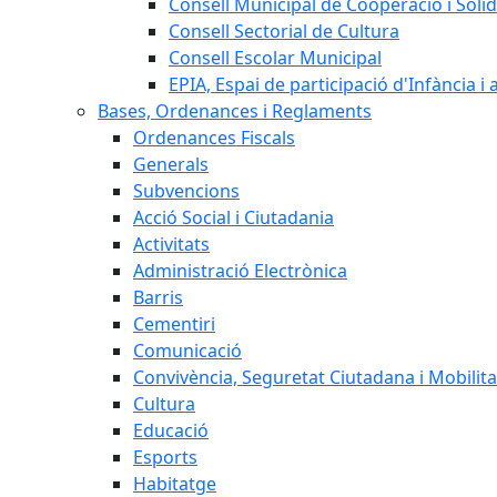
Consell Municipal de Cooperació i Solid
Consell Sectorial de Cultura
Consell Escolar Municipal
EPIA, Espai de participació d'Infància i
Bases, Ordenances i Reglaments
Ordenances Fiscals
Generals
Subvencions
Acció Social i Ciutadania
Activitats
Administració Electrònica
Barris
Cementiri
Comunicació
Convivència, Seguretat Ciutadana i Mobilita
Cultura
Educació
Esports
Habitatge