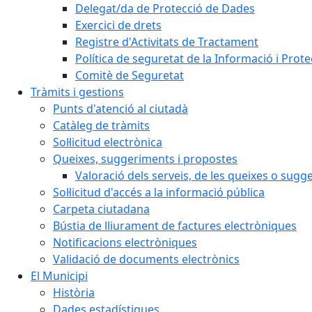
Delegat/da de Protecció de Dades
Exercici de drets
Registre d'Activitats de Tractament
Política de seguretat de la Informació i Prot
Comitè de Seguretat
Tràmits i gestions
Punts d'atenció al ciutadà
Catàleg de tràmits
Sol·licitud electrònica
Queixes, suggeriments i propostes
Valoració dels serveis, de les queixes o sug
Sol·licitud d'accés a la informació pública
Carpeta ciutadana
Bústia de lliurament de factures electròniques
Notificacions electròniques
Validació de documents electrònics
El Municipi
Història
Dades estadístiques