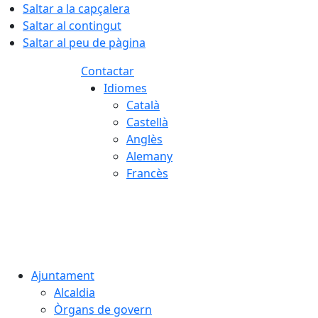
Saltar a la capçalera
Saltar al contingut
Saltar al peu de pàgina
Contactar
Idiomes
Català
Castellà
Anglès
Alemany
Francès
07.08.2026 | 13:06
Ajuntament
Alcaldia
Òrgans de govern