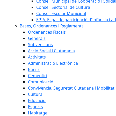
Consell Municipal de Cooperació i Solidar
Consell Sectorial de Cultura
Consell Escolar Municipal
EPIA, Espai de participació d'Infància i a
Bases, Ordenances i Reglaments
Ordenances Fiscals
Generals
Subvencions
Acció Social i Ciutadania
Activitats
Administració Electrònica
Barris
Cementiri
Comunicació
Convivència, Seguretat Ciutadana i Mobilitat
Cultura
Educació
Esports
Habitatge