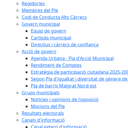
Regidories
Membres del Ple
Codi de Conducta Alts Càrrecs
Govern municipal
Equip de govern
Cartipàs municipal
Directius i càrrecs de confiança
Acció de govern
Agenda Urbana - Pla d'Acció Municipal
Rendiment de Comptes
Estratègia de participació ciutadana 2025-20
Segon Pla d'igualtat i diversitat de gènere 
Pla de barris Malgrat Nord-est
Grups municipals
Notícies i opinions de l'oposició
Mocions del Ple
Resultats electorals
Canals d'informació
Canal extern d'informació