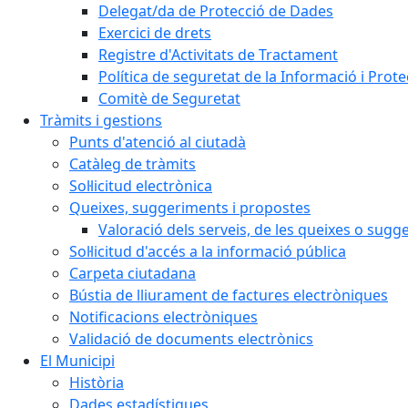
Delegat/da de Protecció de Dades
Exercici de drets
Registre d'Activitats de Tractament
Política de seguretat de la Informació i Prot
Comitè de Seguretat
Tràmits i gestions
Punts d'atenció al ciutadà
Catàleg de tràmits
Sol·licitud electrònica
Queixes, suggeriments i propostes
Valoració dels serveis, de les queixes o sug
Sol·licitud d'accés a la informació pública
Carpeta ciutadana
Bústia de lliurament de factures electròniques
Notificacions electròniques
Validació de documents electrònics
El Municipi
Història
Dades estadístiques