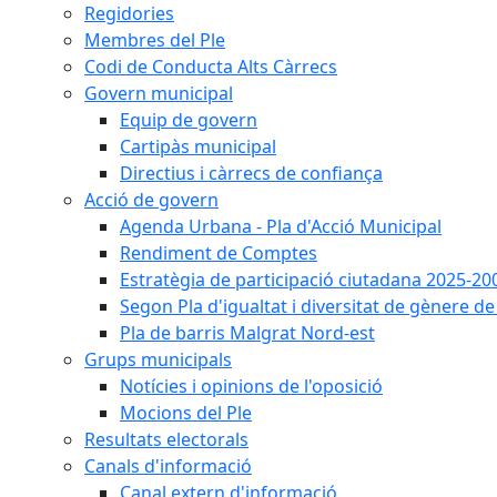
Regidories
Membres del Ple
Codi de Conducta Alts Càrrecs
Govern municipal
Equip de govern
Cartipàs municipal
Directius i càrrecs de confiança
Acció de govern
Agenda Urbana - Pla d'Acció Municipal
Rendiment de Comptes
Estratègia de participació ciutadana 2025-20
Segon Pla d'igualtat i diversitat de gènere 
Pla de barris Malgrat Nord-est
Grups municipals
Notícies i opinions de l'oposició
Mocions del Ple
Resultats electorals
Canals d'informació
Canal extern d'informació