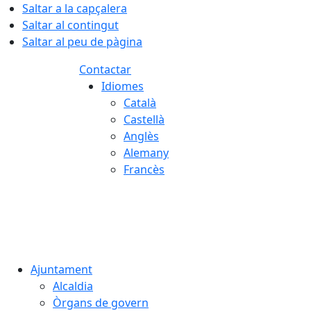
Saltar a la capçalera
Saltar al contingut
Saltar al peu de pàgina
Contactar
Idiomes
Català
Castellà
Anglès
Alemany
Francès
08.08.2026 | 05:27
Ajuntament
Alcaldia
Òrgans de govern