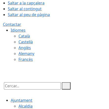
Saltar a la capçalera
Saltar al contingut
Saltar al peu de pàgina
Contactar
Idiomes
Català
Castellà
Anglès
Alemany
Francès
07.08.2026 | 07:23
Cercar:
Ajuntament
Alcaldia