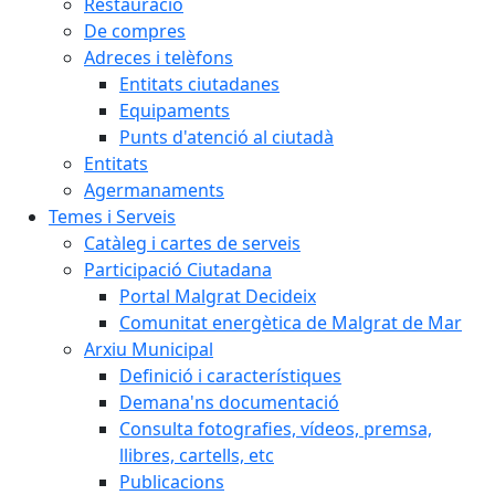
Restauració
De compres
Adreces i telèfons
Entitats ciutadanes
Equipaments
Punts d'atenció al ciutadà
Entitats
Agermanaments
Temes i Serveis
Catàleg i cartes de serveis
Participació Ciutadana
Portal Malgrat Decideix
Comunitat energètica de Malgrat de Mar
Arxiu Municipal
Definició i característiques
Demana'ns documentació
Consulta fotografies, vídeos, premsa,
llibres, cartells, etc
Publicacions