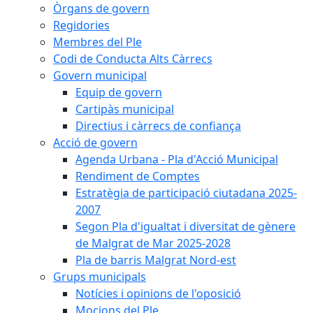
Òrgans de govern
Regidories
Membres del Ple
Codi de Conducta Alts Càrrecs
Govern municipal
Equip de govern
Cartipàs municipal
Directius i càrrecs de confiança
Acció de govern
Agenda Urbana - Pla d'Acció Municipal
Rendiment de Comptes
Estratègia de participació ciutadana 2025-
2007
Segon Pla d'igualtat i diversitat de gènere
de Malgrat de Mar 2025-2028
Pla de barris Malgrat Nord-est
Grups municipals
Notícies i opinions de l'oposició
Mocions del Ple