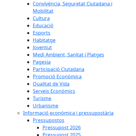
Convivència, Seguretat Ciutadana i
Mobilitat
Cultura
Educació
Esports
Habitatge
Joventut
Medi Ambient, Sanitat i Platges
Pagesia
Participació Ciutadana
Promoció Econòmica
Qualitat de Vida
Serveis Econòmics
Turisme
Urbanisme
Informació econòmica i pressupostària
Pressupostos
Pressupost 2026
Pressupost 2025