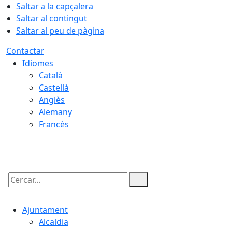
Saltar a la capçalera
Saltar al contingut
Saltar al peu de pàgina
Contactar
Idiomes
Català
Castellà
Anglès
Alemany
Francès
06.08.2026 | 13:05
Cercar:
Ajuntament
Alcaldia