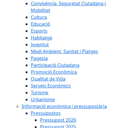
Convivència, Seguretat Ciutadana i
Mobilitat
Cultura
Educació
Esports
Habitatge
Joventut
Medi Ambient, Sanitat i Platges
Pagesia
Participació Ciutadana
Promoció Econòmica
Qualitat de Vida
Serveis Econòmics
Turisme
Urbanisme
Informació econòmica i pressupostària
Pressupostos
Pressupost 2026
Pressupost 2025