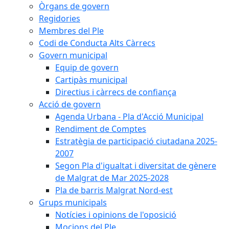
Òrgans de govern
Regidories
Membres del Ple
Codi de Conducta Alts Càrrecs
Govern municipal
Equip de govern
Cartipàs municipal
Directius i càrrecs de confiança
Acció de govern
Agenda Urbana - Pla d'Acció Municipal
Rendiment de Comptes
Estratègia de participació ciutadana 2025-
2007
Segon Pla d'igualtat i diversitat de gènere
de Malgrat de Mar 2025-2028
Pla de barris Malgrat Nord-est
Grups municipals
Notícies i opinions de l'oposició
Mocions del Ple