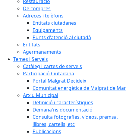
Restauració
De compres
Adreces i telèfons
Entitats ciutadanes
Equipaments
Punts d'atenció al ciutadà
Entitats
Agermanaments
Temes i Serveis
Catàleg i cartes de serveis
Participació Ciutadana
Portal Malgrat Decideix
Comunitat energètica de Malgrat de Mar
Arxiu Municipal
Definició i característiques
Demana'ns documentació
Consulta fotografies, vídeos, premsa,
llibres, cartells, etc
Publicacions