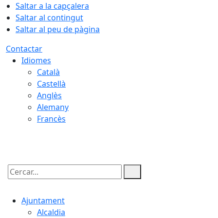
Saltar a la capçalera
Saltar al contingut
Saltar al peu de pàgina
Contactar
Idiomes
Català
Castellà
Anglès
Alemany
Francès
09.08.2026 | 14:54
Cercar:
Ajuntament
Alcaldia