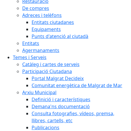
Restauració
De compres
Adreces i telèfons
Entitats ciutadanes
Equipaments
Punts d'atenció al ciutadà
Entitats
Agermanaments
Temes i Serveis
Catàleg i cartes de serveis
Participació Ciutadana
Portal Malgrat Decideix
Comunitat energètica de Malgrat de Mar
Arxiu Municipal
Definició i característiques
Demana'ns documentació
Consulta fotografies, vídeos, premsa,
llibres, cartells, etc
Publicacions