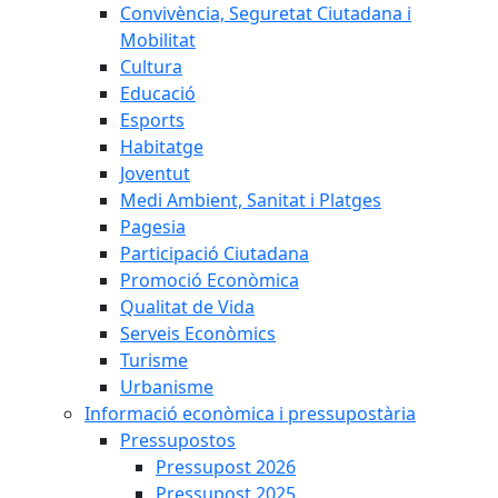
Convivència, Seguretat Ciutadana i
Mobilitat
Cultura
Educació
Esports
Habitatge
Joventut
Medi Ambient, Sanitat i Platges
Pagesia
Participació Ciutadana
Promoció Econòmica
Qualitat de Vida
Serveis Econòmics
Turisme
Urbanisme
Informació econòmica i pressupostària
Pressupostos
Pressupost 2026
Pressupost 2025