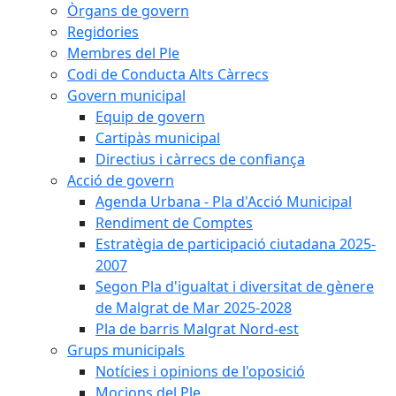
Òrgans de govern
Regidories
Membres del Ple
Codi de Conducta Alts Càrrecs
Govern municipal
Equip de govern
Cartipàs municipal
Directius i càrrecs de confiança
Acció de govern
Agenda Urbana - Pla d'Acció Municipal
Rendiment de Comptes
Estratègia de participació ciutadana 2025-
2007
Segon Pla d'igualtat i diversitat de gènere
de Malgrat de Mar 2025-2028
Pla de barris Malgrat Nord-est
Grups municipals
Notícies i opinions de l'oposició
Mocions del Ple