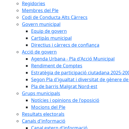
Regidories
Membres del Ple
Codi de Conducta Alts Càrrecs
Govern municipal
Equip de govern
Cartipàs municipal
Directius i càrrecs de confiança
Acció de govern
Agenda Urbana - Pla d'Acció Municipal
Rendiment de Comptes
Estratègia de participació ciutadana 2025-20
Segon Pla d'igualtat i diversitat de gènere 
Pla de barris Malgrat Nord-est
Grups municipals
Notícies i opinions de l'oposició
Mocions del Ple
Resultats electorals
Canals d'informació
Canal extern d'informació