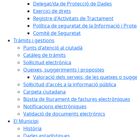
Delegat/da de Protecció de Dades
Exercici de drets
Registre d'Activitats de Tractament
Política de seguretat de la Informació i Prot
Comitè de Seguretat
Tràmits i gestions
Punts d'atenció al ciutadà
Catàleg de tràmits
Sol·licitud electrònica
Queixes, suggeriments i propostes
Valoració dels serveis, de les queixes o sug
Sol·licitud d'accés a la informació pública
Carpeta ciutadana
Bústia de lliurament de factures electròniques
Notificacions electròniques
Validació de documents electrònics
El Municipi
Història
Dades estadístiques