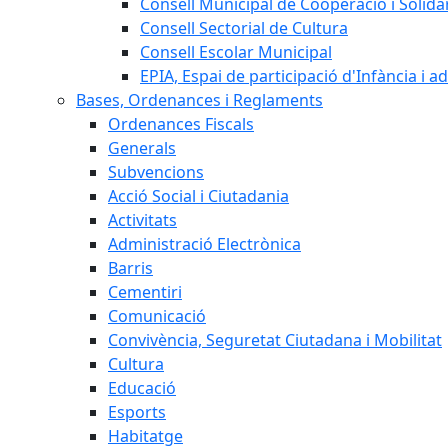
Consell Municipal de Cooperació i Solidar
Consell Sectorial de Cultura
Consell Escolar Municipal
EPIA, Espai de participació d'Infància i a
Bases, Ordenances i Reglaments
Ordenances Fiscals
Generals
Subvencions
Acció Social i Ciutadania
Activitats
Administració Electrònica
Barris
Cementiri
Comunicació
Convivència, Seguretat Ciutadana i Mobilitat
Cultura
Educació
Esports
Habitatge