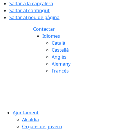
Saltar a la capçalera
Saltar al contingut
Saltar al peu de pàgina
Contactar
Idiomes
Català
Castellà
Anglès
Alemany
Francès
07.08.2026 | 01:45
Ajuntament
Alcaldia
Òrgans de govern