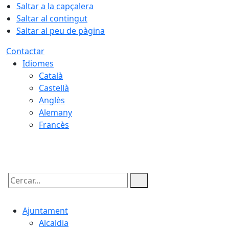
Saltar a la capçalera
Saltar al contingut
Saltar al peu de pàgina
Contactar
Idiomes
Català
Castellà
Anglès
Alemany
Francès
08.08.2026 | 07:03
Cercar:
Ajuntament
Alcaldia