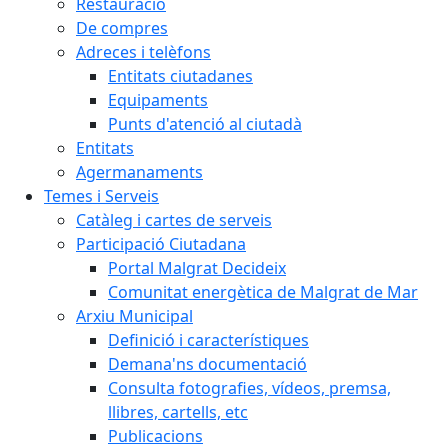
Restauració
De compres
Adreces i telèfons
Entitats ciutadanes
Equipaments
Punts d'atenció al ciutadà
Entitats
Agermanaments
Temes i Serveis
Catàleg i cartes de serveis
Participació Ciutadana
Portal Malgrat Decideix
Comunitat energètica de Malgrat de Mar
Arxiu Municipal
Definició i característiques
Demana'ns documentació
Consulta fotografies, vídeos, premsa,
llibres, cartells, etc
Publicacions