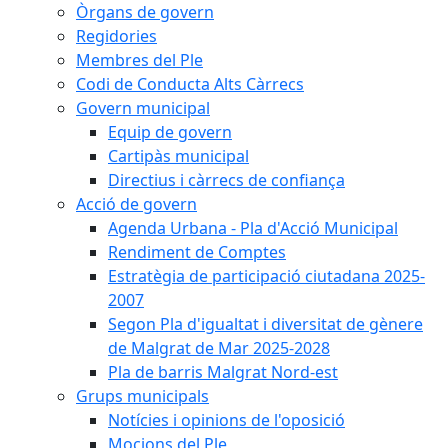
Òrgans de govern
Regidories
Membres del Ple
Codi de Conducta Alts Càrrecs
Govern municipal
Equip de govern
Cartipàs municipal
Directius i càrrecs de confiança
Acció de govern
Agenda Urbana - Pla d'Acció Municipal
Rendiment de Comptes
Estratègia de participació ciutadana 2025-
2007
Segon Pla d'igualtat i diversitat de gènere
de Malgrat de Mar 2025-2028
Pla de barris Malgrat Nord-est
Grups municipals
Notícies i opinions de l'oposició
Mocions del Ple