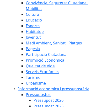
Convivència, Seguretat Ciutadana i
Mobilitat
Cultura
Educació
Esports
Habitatge
Joventut
Medi Ambient, Sanitat i Platges
Pagesia
Participació Ciutadana
Promoció Econòmica
Qualitat de Vida
Serveis Econòmics
Turisme
Urbanisme
Informació econòmica i pressupostària
Pressupostos
Pressupost 2026
Pressupost 2025