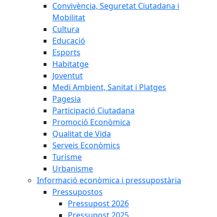
Convivència, Seguretat Ciutadana i
Mobilitat
Cultura
Educació
Esports
Habitatge
Joventut
Medi Ambient, Sanitat i Platges
Pagesia
Participació Ciutadana
Promoció Econòmica
Qualitat de Vida
Serveis Econòmics
Turisme
Urbanisme
Informació econòmica i pressupostària
Pressupostos
Pressupost 2026
Pressupost 2025