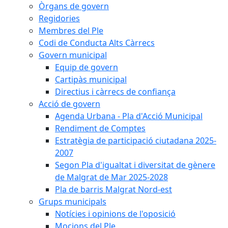
Òrgans de govern
Regidories
Membres del Ple
Codi de Conducta Alts Càrrecs
Govern municipal
Equip de govern
Cartipàs municipal
Directius i càrrecs de confiança
Acció de govern
Agenda Urbana - Pla d'Acció Municipal
Rendiment de Comptes
Estratègia de participació ciutadana 2025-
2007
Segon Pla d'igualtat i diversitat de gènere
de Malgrat de Mar 2025-2028
Pla de barris Malgrat Nord-est
Grups municipals
Notícies i opinions de l'oposició
Mocions del Ple