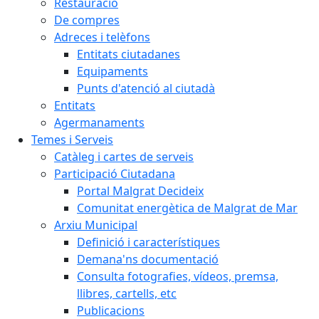
Restauració
De compres
Adreces i telèfons
Entitats ciutadanes
Equipaments
Punts d'atenció al ciutadà
Entitats
Agermanaments
Temes i Serveis
Catàleg i cartes de serveis
Participació Ciutadana
Portal Malgrat Decideix
Comunitat energètica de Malgrat de Mar
Arxiu Municipal
Definició i característiques
Demana'ns documentació
Consulta fotografies, vídeos, premsa,
llibres, cartells, etc
Publicacions