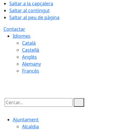
Saltar a la capçalera
Saltar al contingut
Saltar al peu de pàgina
Contactar
Idiomes
Català
Castellà
Anglès
Alemany
Francès
08.08.2026 | 04:11
Cercar:
Ajuntament
Alcaldia