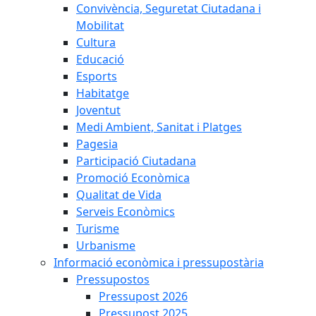
Convivència, Seguretat Ciutadana i
Mobilitat
Cultura
Educació
Esports
Habitatge
Joventut
Medi Ambient, Sanitat i Platges
Pagesia
Participació Ciutadana
Promoció Econòmica
Qualitat de Vida
Serveis Econòmics
Turisme
Urbanisme
Informació econòmica i pressupostària
Pressupostos
Pressupost 2026
Pressupost 2025