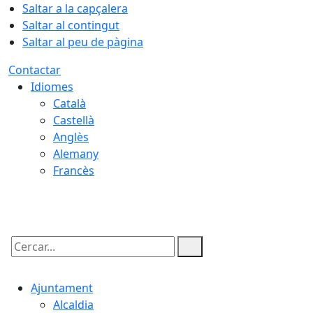
Saltar a la capçalera
Saltar al contingut
Saltar al peu de pàgina
Contactar
Idiomes
Català
Castellà
Anglès
Alemany
Francès
06.08.2026 | 16:02
Cercar:
Ajuntament
Alcaldia