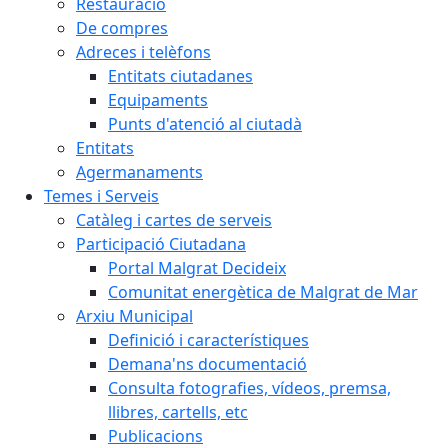
Restauració
De compres
Adreces i telèfons
Entitats ciutadanes
Equipaments
Punts d'atenció al ciutadà
Entitats
Agermanaments
Temes i Serveis
Catàleg i cartes de serveis
Participació Ciutadana
Portal Malgrat Decideix
Comunitat energètica de Malgrat de Mar
Arxiu Municipal
Definició i característiques
Demana'ns documentació
Consulta fotografies, vídeos, premsa,
llibres, cartells, etc
Publicacions