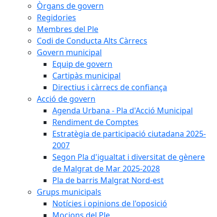
Òrgans de govern
Regidories
Membres del Ple
Codi de Conducta Alts Càrrecs
Govern municipal
Equip de govern
Cartipàs municipal
Directius i càrrecs de confiança
Acció de govern
Agenda Urbana - Pla d'Acció Municipal
Rendiment de Comptes
Estratègia de participació ciutadana 2025-
2007
Segon Pla d'igualtat i diversitat de gènere
de Malgrat de Mar 2025-2028
Pla de barris Malgrat Nord-est
Grups municipals
Notícies i opinions de l'oposició
Mocions del Ple