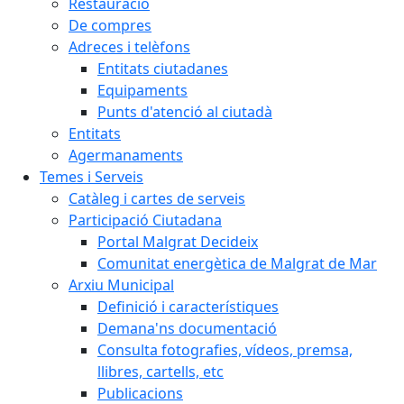
Restauració
De compres
Adreces i telèfons
Entitats ciutadanes
Equipaments
Punts d'atenció al ciutadà
Entitats
Agermanaments
Temes i Serveis
Catàleg i cartes de serveis
Participació Ciutadana
Portal Malgrat Decideix
Comunitat energètica de Malgrat de Mar
Arxiu Municipal
Definició i característiques
Demana'ns documentació
Consulta fotografies, vídeos, premsa,
llibres, cartells, etc
Publicacions