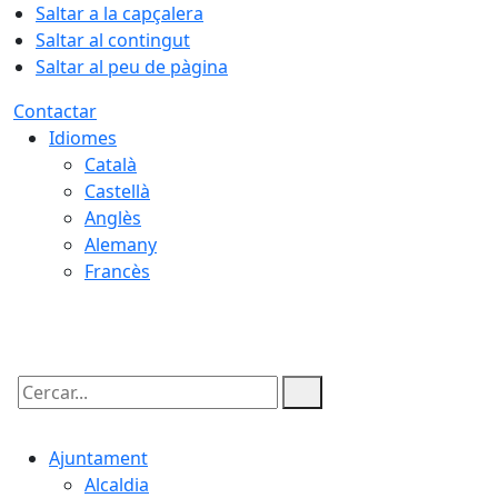
Saltar a la capçalera
Saltar al contingut
Saltar al peu de pàgina
Contactar
Idiomes
Català
Castellà
Anglès
Alemany
Francès
07.08.2026 | 12:36
Cercar:
Ajuntament
Alcaldia