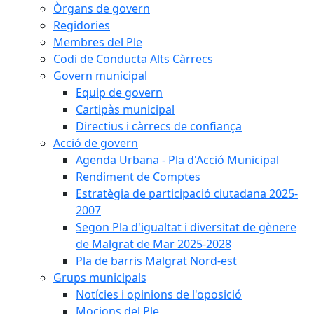
Òrgans de govern
Regidories
Membres del Ple
Codi de Conducta Alts Càrrecs
Govern municipal
Equip de govern
Cartipàs municipal
Directius i càrrecs de confiança
Acció de govern
Agenda Urbana - Pla d'Acció Municipal
Rendiment de Comptes
Estratègia de participació ciutadana 2025-
2007
Segon Pla d'igualtat i diversitat de gènere
de Malgrat de Mar 2025-2028
Pla de barris Malgrat Nord-est
Grups municipals
Notícies i opinions de l'oposició
Mocions del Ple