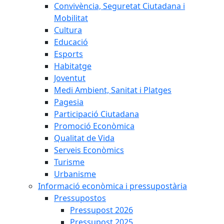
Convivència, Seguretat Ciutadana i
Mobilitat
Cultura
Educació
Esports
Habitatge
Joventut
Medi Ambient, Sanitat i Platges
Pagesia
Participació Ciutadana
Promoció Econòmica
Qualitat de Vida
Serveis Econòmics
Turisme
Urbanisme
Informació econòmica i pressupostària
Pressupostos
Pressupost 2026
Pressupost 2025