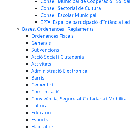
Consell Municipal de Cooperació i Solidar
Consell Sectorial de Cultura
Consell Escolar Municipal
EPIA, Espai de participació d'Infància i a
Bases, Ordenances i Reglaments
Ordenances Fiscals
Generals
Subvencions
Acció Social i Ciutadania
Activitats
Administració Electrònica
Barris
Cementiri
Comunicació
Convivència, Seguretat Ciutadana i Mobilitat
Cultura
Educació
Esports
Habitatge