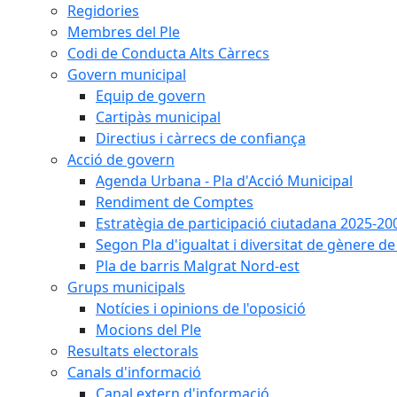
Regidories
Membres del Ple
Codi de Conducta Alts Càrrecs
Govern municipal
Equip de govern
Cartipàs municipal
Directius i càrrecs de confiança
Acció de govern
Agenda Urbana - Pla d'Acció Municipal
Rendiment de Comptes
Estratègia de participació ciutadana 2025-20
Segon Pla d'igualtat i diversitat de gènere 
Pla de barris Malgrat Nord-est
Grups municipals
Notícies i opinions de l'oposició
Mocions del Ple
Resultats electorals
Canals d'informació
Canal extern d'informació