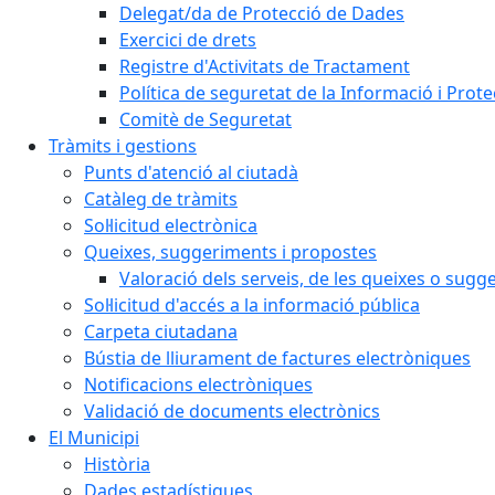
Delegat/da de Protecció de Dades
Exercici de drets
Registre d'Activitats de Tractament
Política de seguretat de la Informació i Prot
Comitè de Seguretat
Tràmits i gestions
Punts d'atenció al ciutadà
Catàleg de tràmits
Sol·licitud electrònica
Queixes, suggeriments i propostes
Valoració dels serveis, de les queixes o sug
Sol·licitud d'accés a la informació pública
Carpeta ciutadana
Bústia de lliurament de factures electròniques
Notificacions electròniques
Validació de documents electrònics
El Municipi
Història
Dades estadístiques