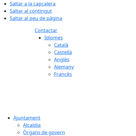
Saltar a la capçalera
Saltar al contingut
Saltar al peu de pàgina
Contactar
Idiomes
Català
Castellà
Anglès
Alemany
Francès
09.08.2026 | 07:52
Ajuntament
Alcaldia
Òrgans de govern