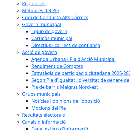
Regidories
Membres del Ple
Codi de Conducta Alts Càrrecs
Govern municipal
Equip de govern
Cartipàs municipal
Directius i càrrecs de confiança
Acció de govern
Agenda Urbana - Pla d'Acció Municipal
Rendiment de Comptes
Estratègia de participació ciutadana 2025-20
Segon Pla d'igualtat i diversitat de gènere 
Pla de barris Malgrat Nord-est
Grups municipals
Notícies i opinions de l'oposició
Mocions del Ple
Resultats electorals
Canals d'informació
Canal extern d'informació