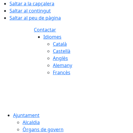
Saltar a la capçalera
Saltar al contingut
Saltar al peu de pàgina
Contactar
Idiomes
Català
Castellà
Anglès
Alemany
Francès
09.08.2026 | 10:45
Ajuntament
Alcaldia
Òrgans de govern