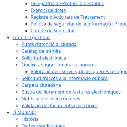
Delegat/da de Protecció de Dades
Exercici de drets
Registre d'Activitats de Tractament
Política de seguretat de la Informació i Prot
Comitè de Seguretat
Tràmits i gestions
Punts d'atenció al ciutadà
Catàleg de tràmits
Sol·licitud electrònica
Queixes, suggeriments i propostes
Valoració dels serveis, de les queixes o sug
Sol·licitud d'accés a la informació pública
Carpeta ciutadana
Bústia de lliurament de factures electròniques
Notificacions electròniques
Validació de documents electrònics
El Municipi
Història
Dades estadístiques