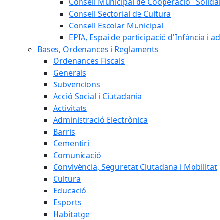
Consell Municipal de Cooperació i Solidar
Consell Sectorial de Cultura
Consell Escolar Municipal
EPIA, Espai de participació d'Infància i a
Bases, Ordenances i Reglaments
Ordenances Fiscals
Generals
Subvencions
Acció Social i Ciutadania
Activitats
Administració Electrònica
Barris
Cementiri
Comunicació
Convivència, Seguretat Ciutadana i Mobilitat
Cultura
Educació
Esports
Habitatge