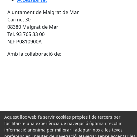
Accessibilitat
Ajuntament de Malgrat de Mar
Carme, 30
08380 Malgrat de Mar
Tel. 93 765 33 00
NIF P0810900A
Amb la col·laboració de:
Aquest lloc web fa servir cookies pròpies i de tercers per
facilitar-te una experiència de navegació òptima i recollir
informació anònima per millorar i adaptar-nos a les teves
preferències i pautes de navegació. Navegar sense acceptar les