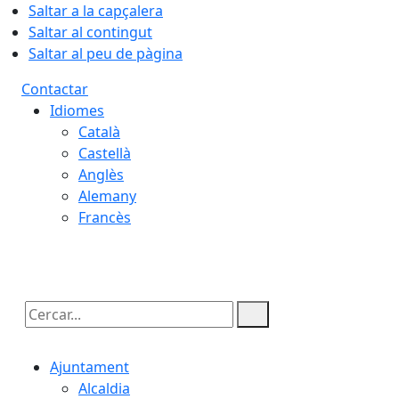
Saltar a la capçalera
Saltar al contingut
Saltar al peu de pàgina
Contactar
Idiomes
Català
Castellà
Anglès
Alemany
Francès
07.08.2026 | 02:23
Cercar:
Ajuntament
Alcaldia