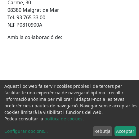
Carme, 30
08380 Malgrat de Mar
Tel. 93 765 33 00
NIF P0810900A
Amb la col·laboració de:
Aquest lloc web fa servir cookies pròpies i de tercers per
facilitar-te una experiència de navegació òptima i recollir
informació anònima per millorar i adaptar-nos a les teves
preferències i pautes de navegació. Navegar sense acceptar les
cookies limitarà la visibilitat i funcions del web.
Podeu consultar la
política de cookies
.
Configurar opcions
...
Rebutja
Acceptar