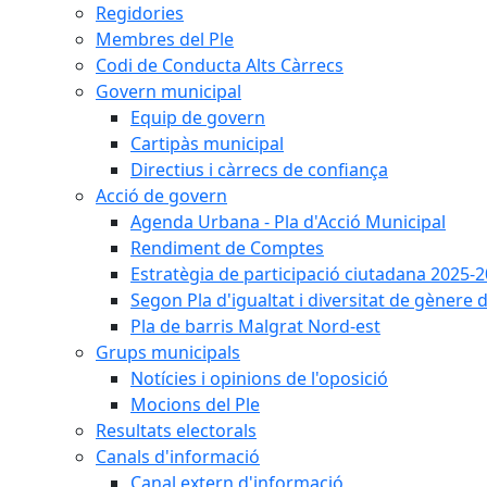
Regidories
Membres del Ple
Codi de Conducta Alts Càrrecs
Govern municipal
Equip de govern
Cartipàs municipal
Directius i càrrecs de confiança
Acció de govern
Agenda Urbana - Pla d'Acció Municipal
Rendiment de Comptes
Estratègia de participació ciutadana 2025-
Segon Pla d'igualtat i diversitat de gènere
Pla de barris Malgrat Nord-est
Grups municipals
Notícies i opinions de l'oposició
Mocions del Ple
Resultats electorals
Canals d'informació
Canal extern d'informació