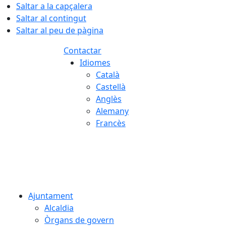
Saltar a la capçalera
Saltar al contingut
Saltar al peu de pàgina
Contactar
Idiomes
Català
Castellà
Anglès
Alemany
Francès
08.08.2026 | 02:07
Ajuntament
Alcaldia
Òrgans de govern