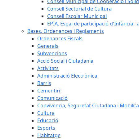
Consell Municipal de Cooperació i Solid
Consell Sectorial de Cultura
Consell Escolar Municipal
EPIA, Espai de participació d'Infància i
Bases, Ordenances i Reglaments
Ordenances Fiscals
Generals
Subvencions
Acció Social i Ciutadania
Activitats
Administració Electrònica
Barris
Cementiri
Comunicació
Convivència, Seguretat Ciutadana i Mobilita
Cultura
Educació
Esports
Habitatge