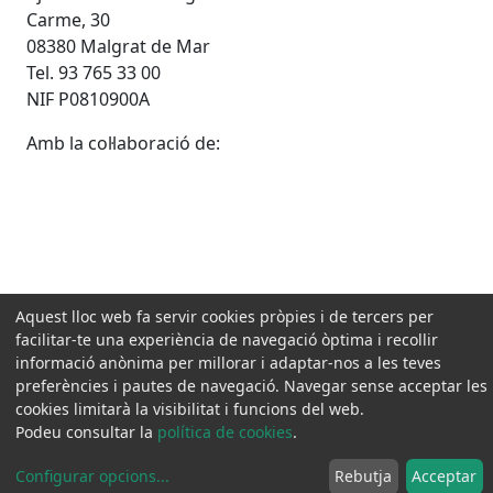
Carme, 30
08380 Malgrat de Mar
Tel. 93 765 33 00
NIF P0810900A
Amb la col·laboració de:
Aquest lloc web fa servir cookies pròpies i de tercers per
facilitar-te una experiència de navegació òptima i recollir
informació anònima per millorar i adaptar-nos a les teves
preferències i pautes de navegació. Navegar sense acceptar les
cookies limitarà la visibilitat i funcions del web.
Podeu consultar la
política de cookies
.
Configurar opcions
...
Rebutja
Acceptar