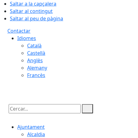
Saltar a la capçalera
Saltar al contingut
Saltar al peu de pàgina
Contactar
Idiomes
Català
Castellà
Anglès
Alemany
Francès
07.08.2026 | 02:12
Cercar:
Ajuntament
Alcaldia