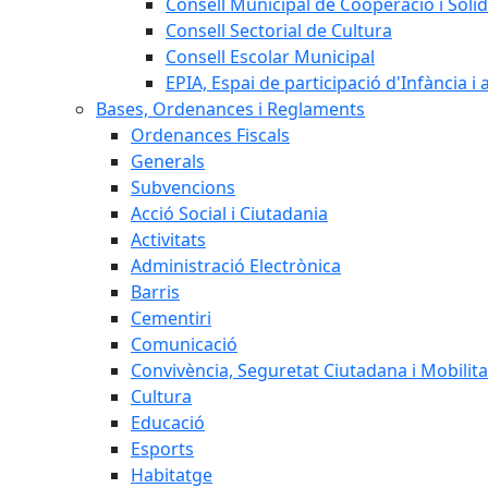
Consell Municipal de Cooperació i Solid
Consell Sectorial de Cultura
Consell Escolar Municipal
EPIA, Espai de participació d'Infància i
Bases, Ordenances i Reglaments
Ordenances Fiscals
Generals
Subvencions
Acció Social i Ciutadania
Activitats
Administració Electrònica
Barris
Cementiri
Comunicació
Convivència, Seguretat Ciutadana i Mobilita
Cultura
Educació
Esports
Habitatge