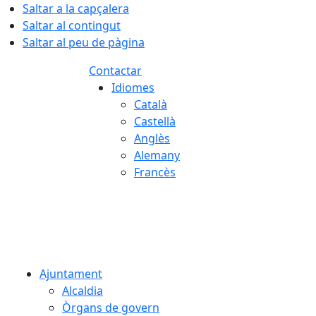
Saltar a la capçalera
Saltar al contingut
Saltar al peu de pàgina
Contactar
Idiomes
Català
Castellà
Anglès
Alemany
Francès
08.08.2026 | 15:19
Ajuntament
Alcaldia
Òrgans de govern