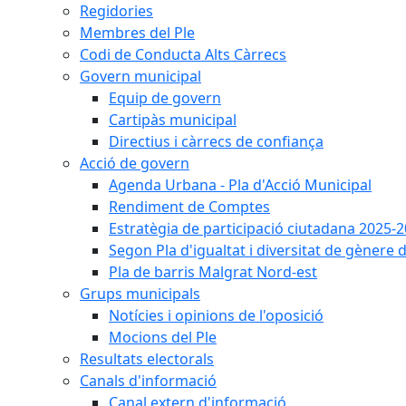
Regidories
Membres del Ple
Codi de Conducta Alts Càrrecs
Govern municipal
Equip de govern
Cartipàs municipal
Directius i càrrecs de confiança
Acció de govern
Agenda Urbana - Pla d'Acció Municipal
Rendiment de Comptes
Estratègia de participació ciutadana 2025-
Segon Pla d'igualtat i diversitat de gènere
Pla de barris Malgrat Nord-est
Grups municipals
Notícies i opinions de l'oposició
Mocions del Ple
Resultats electorals
Canals d'informació
Canal extern d'informació