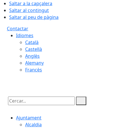
Saltar a la capçalera
Saltar al contingut
Saltar al peu de pàgina
Contactar
Idiomes
Català
Castellà
Anglès
Alemany
Francès
08.08.2026 | 12:16
Cercar:
Ajuntament
Alcaldia