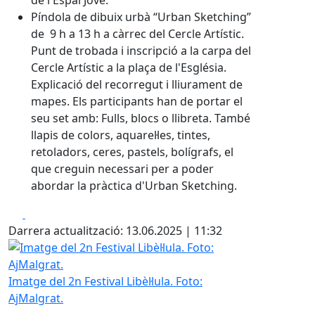
de l'Espai Jove.
Píndola de dibuix urbà “Urban Sketching”
de 9 h a 13 h a càrrec del Cercle Artístic.
Punt de trobada i inscripció a la carpa del
Cercle Artístic a la plaça de l'Església.
Explicació del recorregut i lliurament de
mapes. Els participants han de portar el
seu set amb: Fulls, blocs o llibreta. També
llapis de colors, aquarel·les, tintes,
retoladors, ceres, pastels, bolígrafs, el
que creguin necessari per a poder
abordar la pràctica d'Urban Sketching.
Facebook
X
Darrera actualització: 13.06.2025 | 11:32
Imatge del 2n Festival Libèl·lula. Foto: AjMalgrat.
Imatge del 2n Festival Libèl·lula. Foto:
AjMalgrat.