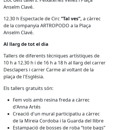
Lloc dels tallers: Peixateries Velles i Plaça
Anselm Clavé.
12.30 h Espectacle de Circ
“Tal ves”,
a càrrec
de la companyia ARTROPODO a la Plaça
Anselm Clavé.
Al llarg de tot el dia
Tallers de diferents tècniques artístiques de
10 h a 12.30 h i de 16 h a 18 h al llarg del carrer
Desclapers i carrer Carme al voltant de la
plaça de l'Església.
Els tallers gratuïts són:
Fem vols amb resina freda a càrrec
d'Anna Artés
Creació d'un mural participatiu a càrrec
de la Mireia Cordoba i la Guarda del llibre
Estampació de bosses de roba “tote bags”