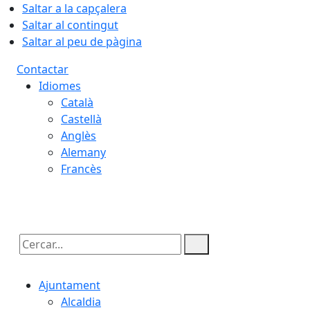
Saltar a la capçalera
Saltar al contingut
Saltar al peu de pàgina
Contactar
Idiomes
Català
Castellà
Anglès
Alemany
Francès
06.08.2026 | 08:06
Cercar:
Ajuntament
Alcaldia