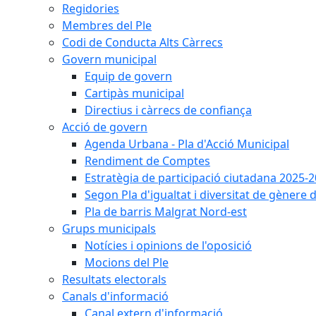
Regidories
Membres del Ple
Codi de Conducta Alts Càrrecs
Govern municipal
Equip de govern
Cartipàs municipal
Directius i càrrecs de confiança
Acció de govern
Agenda Urbana - Pla d'Acció Municipal
Rendiment de Comptes
Estratègia de participació ciutadana 2025-
Segon Pla d'igualtat i diversitat de gènere
Pla de barris Malgrat Nord-est
Grups municipals
Notícies i opinions de l'oposició
Mocions del Ple
Resultats electorals
Canals d'informació
Canal extern d'informació