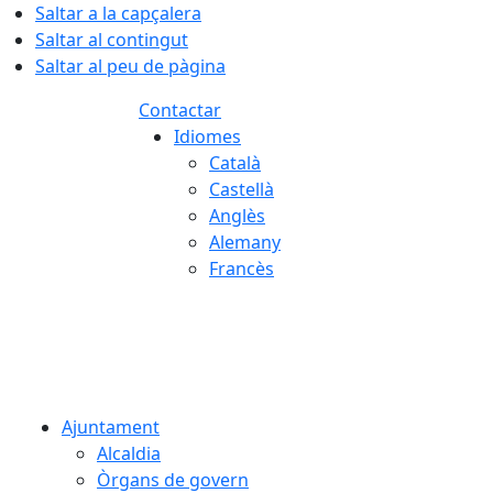
Saltar a la capçalera
Saltar al contingut
Saltar al peu de pàgina
Contactar
Idiomes
Català
Castellà
Anglès
Alemany
Francès
09.08.2026 | 08:32
Ajuntament
Alcaldia
Òrgans de govern