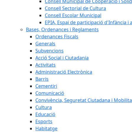
Consell Municipal de Cooperació i Solid
Consell Sectorial de Cultura
Consell Escolar Municipal
EPIA, Espai de participació d'Infància i
Bases, Ordenances i Reglaments
Ordenances Fiscals
Generals
Subvencions
Acció Social i Ciutadania
Activitats
Administració Electrònica
Barris
Cementiri
Comunicació
Convivència, Seguretat Ciutadana i Mobilita
Cultura
Educació
Esports
Habitatge