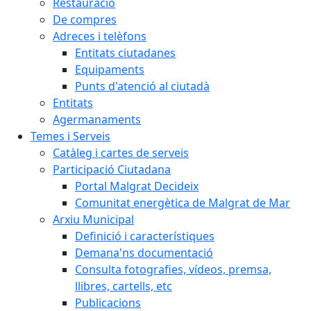
Restauració
De compres
Adreces i telèfons
Entitats ciutadanes
Equipaments
Punts d'atenció al ciutadà
Entitats
Agermanaments
Temes i Serveis
Catàleg i cartes de serveis
Participació Ciutadana
Portal Malgrat Decideix
Comunitat energètica de Malgrat de Mar
Arxiu Municipal
Definició i característiques
Demana'ns documentació
Consulta fotografies, vídeos, premsa,
llibres, cartells, etc
Publicacions