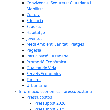
Convivència, Seguretat Ciutadana i
Mobilitat
Cultura
Educació
Esports
Habitatge
Joventut
Medi Ambient, Sanitat i Platges
Pagesia
Participació Ciutadana
Promoció Econòmica
Qualitat de Vida
Serveis Econòmics
Turisme
Urbanisme
Informació econòmica i pressupostària
Pressupostos
Pressupost 2026
Pressupost 2025