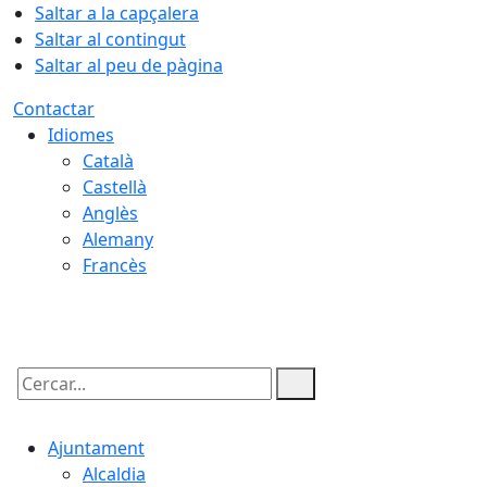
Saltar a la capçalera
Saltar al contingut
Saltar al peu de pàgina
Contactar
Idiomes
Català
Castellà
Anglès
Alemany
Francès
08.08.2026 | 22:37
Cercar:
Ajuntament
Alcaldia