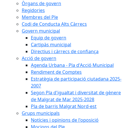
Òrgans de govern
Regidories
Membres del Ple
Codi de Conducta Alts Càrrecs
Govern municipal
Equip de govern
Cartipàs municipal
Directius i càrrecs de confiança
Acció de govern
Agenda Urbana - Pla d'Acció Municipal
Rendiment de Comptes
Estratègia de participació ciutadana 2025-
2007
Segon Pla d'igualtat i diversitat de gènere
de Malgrat de Mar 2025-2028
Pla de barris Malgrat Nord-est
Grups municipals
Notícies i opinions de l'oposició
Mocions del Ple