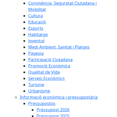
Convivència, Seguretat Ciutadana i
Mobilitat
Cultura
Educació
Esports
Habitatge
Joventut
Medi Ambient, Sanitat i Platges
Pagesia
Participació Ciutadana
Promoció Econòmica
Qualitat de Vida
Serveis Econòmics
Turisme
Urbanisme
Informació econòmica i pressupostària
Pressupostos
Pressupost 2026
Pressupost 2025