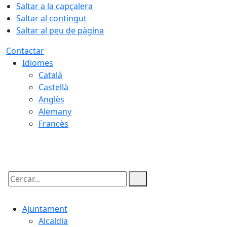
Saltar a la capçalera
Saltar al contingut
Saltar al peu de pàgina
Contactar
Idiomes
Català
Castellà
Anglès
Alemany
Francès
06.08.2026 | 02:26
Cercar:
Ajuntament
Alcaldia