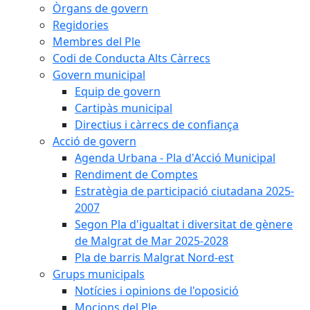
Òrgans de govern
Regidories
Membres del Ple
Codi de Conducta Alts Càrrecs
Govern municipal
Equip de govern
Cartipàs municipal
Directius i càrrecs de confiança
Acció de govern
Agenda Urbana - Pla d'Acció Municipal
Rendiment de Comptes
Estratègia de participació ciutadana 2025-
2007
Segon Pla d'igualtat i diversitat de gènere
de Malgrat de Mar 2025-2028
Pla de barris Malgrat Nord-est
Grups municipals
Notícies i opinions de l'oposició
Mocions del Ple