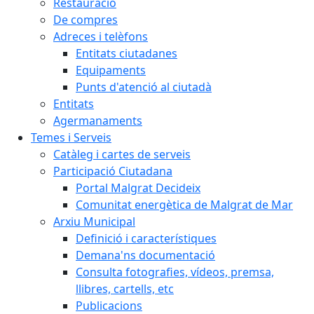
Restauració
De compres
Adreces i telèfons
Entitats ciutadanes
Equipaments
Punts d'atenció al ciutadà
Entitats
Agermanaments
Temes i Serveis
Catàleg i cartes de serveis
Participació Ciutadana
Portal Malgrat Decideix
Comunitat energètica de Malgrat de Mar
Arxiu Municipal
Definició i característiques
Demana'ns documentació
Consulta fotografies, vídeos, premsa,
llibres, cartells, etc
Publicacions