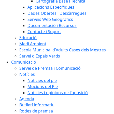
Cartografia Base i Tècnica
Aplicacions Específiques
Dades Obertes i Descàrregues
Serveis Web Geogràfics
Documentació i Recursos
Contacte i Suport
Educació
Medi Ambient
Escola Municipal d'Adults Cases dels Mestres
Servei d'Espais Verds
Comunicació
Servei de Premsa i Comunicació
Notícies
Notícies del ple
Mocions del Ple
Notícies i opinions de l'oposició
Agenda
Butlletí informatiu
Rodes de premsa