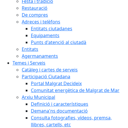
Festa i tradició
Restauració
De compres
Adreces i telèfons
Entitats ciutadanes
Equipaments
Punts d'atenció al ciutadà
Entitats
Agermanaments
Temes i Serveis
Catàleg i cartes de serveis
Participació Ciutadana
Portal Malgrat Decideix
Comunitat energètica de Malgrat de Mar
Arxiu Municipal
Definició i característiques
Demana'ns documentació
Consulta fotografies, vídeos, premsa,
llibres, cartells, etc