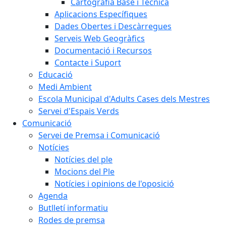
Cartografia Base i Tècnica
Aplicacions Específiques
Dades Obertes i Descàrregues
Serveis Web Geogràfics
Documentació i Recursos
Contacte i Suport
Educació
Medi Ambient
Escola Municipal d'Adults Cases dels Mestres
Servei d'Espais Verds
Comunicació
Servei de Premsa i Comunicació
Notícies
Notícies del ple
Mocions del Ple
Notícies i opinions de l'oposició
Agenda
Butlletí informatiu
Rodes de premsa