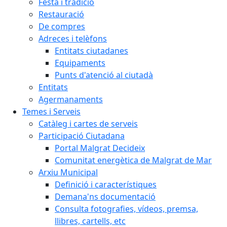
Festa i tradició
Restauració
De compres
Adreces i telèfons
Entitats ciutadanes
Equipaments
Punts d'atenció al ciutadà
Entitats
Agermanaments
Temes i Serveis
Catàleg i cartes de serveis
Participació Ciutadana
Portal Malgrat Decideix
Comunitat energètica de Malgrat de Mar
Arxiu Municipal
Definició i característiques
Demana'ns documentació
Consulta fotografies, vídeos, premsa,
llibres, cartells, etc