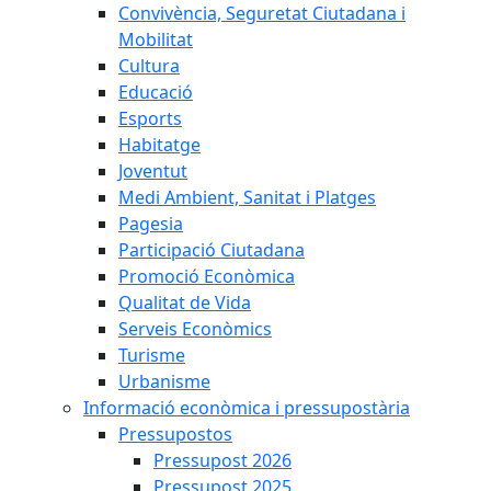
Convivència, Seguretat Ciutadana i
Mobilitat
Cultura
Educació
Esports
Habitatge
Joventut
Medi Ambient, Sanitat i Platges
Pagesia
Participació Ciutadana
Promoció Econòmica
Qualitat de Vida
Serveis Econòmics
Turisme
Urbanisme
Informació econòmica i pressupostària
Pressupostos
Pressupost 2026
Pressupost 2025