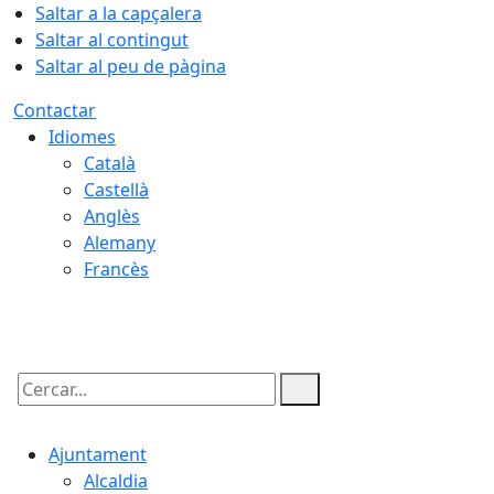
Saltar a la capçalera
Saltar al contingut
Saltar al peu de pàgina
Contactar
Idiomes
Català
Castellà
Anglès
Alemany
Francès
08.08.2026 | 11:14
Cercar:
Ajuntament
Alcaldia