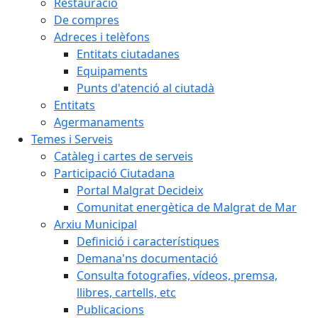
Restauració
De compres
Adreces i telèfons
Entitats ciutadanes
Equipaments
Punts d'atenció al ciutadà
Entitats
Agermanaments
Temes i Serveis
Catàleg i cartes de serveis
Participació Ciutadana
Portal Malgrat Decideix
Comunitat energètica de Malgrat de Mar
Arxiu Municipal
Definició i característiques
Demana'ns documentació
Consulta fotografies, vídeos, premsa,
llibres, cartells, etc
Publicacions