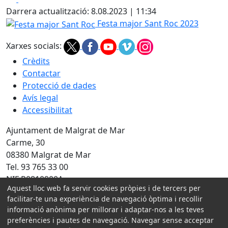
Darrera actualització: 8.08.2023 | 11:34
Festa major Sant Roc
Festa major Sant Roc 2023
Xarxes socials:
Crèdits
Contactar
Protecció de dades
Avís legal
Accessibilitat
Ajuntament de Malgrat de Mar
Carme, 30
08380 Malgrat de Mar
Tel. 93 765 33 00
NIF P0810900A
Aquest lloc web fa servir cookies pròpies i de tercers per
Amb la col·laboració de:
facilitar-te una experiència de navegació òptima i recollir
informació anònima per millorar i adaptar-nos a les teves
preferències i pautes de navegació. Navegar sense acceptar