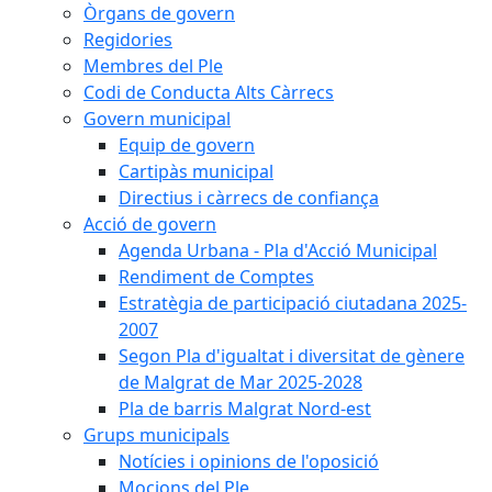
Òrgans de govern
Regidories
Membres del Ple
Codi de Conducta Alts Càrrecs
Govern municipal
Equip de govern
Cartipàs municipal
Directius i càrrecs de confiança
Acció de govern
Agenda Urbana - Pla d'Acció Municipal
Rendiment de Comptes
Estratègia de participació ciutadana 2025-
2007
Segon Pla d'igualtat i diversitat de gènere
de Malgrat de Mar 2025-2028
Pla de barris Malgrat Nord-est
Grups municipals
Notícies i opinions de l'oposició
Mocions del Ple