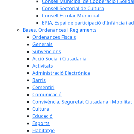
Consell Municipal de Cooperació i Solidar
Consell Sectorial de Cultura
Consell Escolar Municipal
EPIA, Espai de participació d'Infància i a
Bases, Ordenances i Reglaments
Ordenances Fiscals
Generals
Subvencions
Acció Social i Ciutadania
Activitats
Administració Electrònica
Barris
Cementiri
Comunicació
Convivència, Seguretat Ciutadana i Mobilitat
Cultura
Educació
Esports
Habitatge