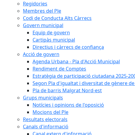
Regidories
Membres del Ple
Codi de Conducta Alts Càrrecs
Govern municipal
Equip de govern
Cartipàs municipal
Directius i càrrecs de confiança
Acció de govern
Agenda Urbana - Pla d'Acció Municipal
Rendiment de Comptes
Estratègia de participació ciutadana 2025-20
Segon Pla d'igualtat i diversitat de gènere 
Pla de barris Malgrat Nord-est
Grups municipals
Notícies i opinions de l'oposició
Mocions del Ple
Resultats electorals
Canals d'informació
Canal extern d'informació