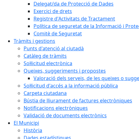
Delegat/da de Protecció de Dades
Exercici de drets
Registre d'Activitats de Tractament
Política de seguretat de la Informació i Prot
Comitè de Seguretat
Tràmits i gestions
Punts d'atenció al ciutadà
Catàleg de tràmits
Sol·licitud electrònica
Queixes, suggeriments i propostes
Valoració dels serveis, de les queixes o sug
Sol·licitud d'accés a la informació pública
Carpeta ciutadana
Bústia de lliurament de factures electròniques
Notificacions electròniques
Validació de documents electrònics
El Municipi
Història
Dades estadístiques