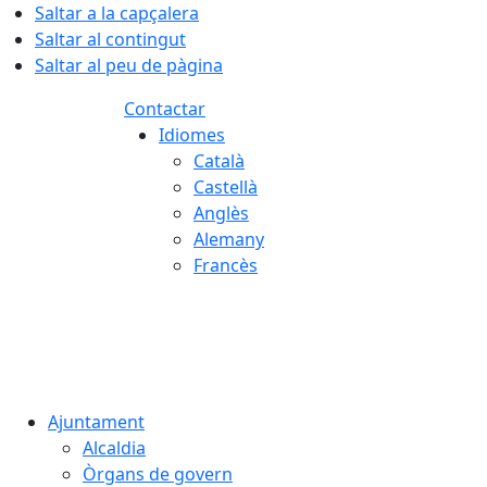
Saltar a la capçalera
Saltar al contingut
Saltar al peu de pàgina
Contactar
Idiomes
Català
Castellà
Anglès
Alemany
Francès
09.08.2026 | 10:40
Ajuntament
Alcaldia
Òrgans de govern