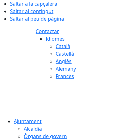
Saltar a la capçalera
Saltar al contingut
Saltar al peu de pàgina
Contactar
Idiomes
Català
Castellà
Anglès
Alemany
Francès
06.08.2026 | 01:55
Ajuntament
Alcaldia
Òrgans de govern