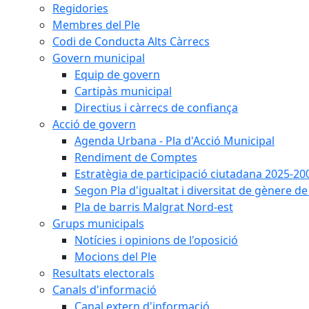
Regidories
Membres del Ple
Codi de Conducta Alts Càrrecs
Govern municipal
Equip de govern
Cartipàs municipal
Directius i càrrecs de confiança
Acció de govern
Agenda Urbana - Pla d'Acció Municipal
Rendiment de Comptes
Estratègia de participació ciutadana 2025-20
Segon Pla d'igualtat i diversitat de gènere 
Pla de barris Malgrat Nord-est
Grups municipals
Notícies i opinions de l'oposició
Mocions del Ple
Resultats electorals
Canals d'informació
Canal extern d'informació