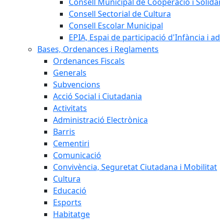
Consell Municipal de Cooperació i Solidar
Consell Sectorial de Cultura
Consell Escolar Municipal
EPIA, Espai de participació d'Infància i a
Bases, Ordenances i Reglaments
Ordenances Fiscals
Generals
Subvencions
Acció Social i Ciutadania
Activitats
Administració Electrònica
Barris
Cementiri
Comunicació
Convivència, Seguretat Ciutadana i Mobilitat
Cultura
Educació
Esports
Habitatge