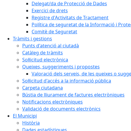
Delegat/da de Protecció de Dades
Exercici de drets
Registre d'Activitats de Tractament
Política de seguretat de la Informació i Prot
Comitè de Seguretat
Tràmits i gestions
Punts d'atenció al ciutadà
Catàleg de tràmits
Sol·licitud electrònica
Queixes, suggeriments i propostes
Valoració dels serveis, de les queixes o sug
Sol·licitud d'accés a la informació pública
Carpeta ciutadana
Bústia de lliurament de factures electròniques
Notificacions electròniques
Validació de documents electrònics
El Municipi
Història
Dades estadístiques