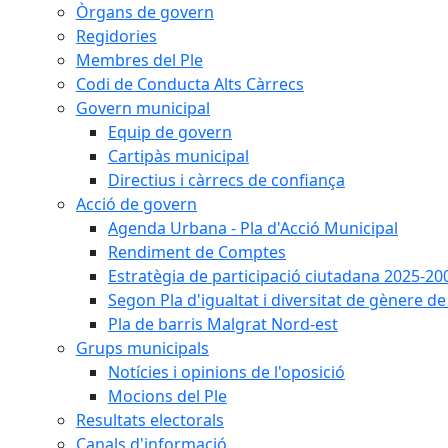
Òrgans de govern
Regidories
Membres del Ple
Codi de Conducta Alts Càrrecs
Govern municipal
Equip de govern
Cartipàs municipal
Directius i càrrecs de confiança
Acció de govern
Agenda Urbana - Pla d'Acció Municipal
Rendiment de Comptes
Estratègia de participació ciutadana 2025-20
Segon Pla d'igualtat i diversitat de gènere 
Pla de barris Malgrat Nord-est
Grups municipals
Notícies i opinions de l'oposició
Mocions del Ple
Resultats electorals
Canals d'informació