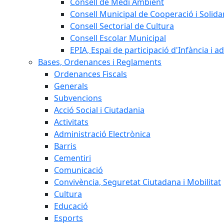
Consell de Medi Ambient
Consell Municipal de Cooperació i Solidar
Consell Sectorial de Cultura
Consell Escolar Municipal
EPIA, Espai de participació d'Infància i a
Bases, Ordenances i Reglaments
Ordenances Fiscals
Generals
Subvencions
Acció Social i Ciutadania
Activitats
Administració Electrònica
Barris
Cementiri
Comunicació
Convivència, Seguretat Ciutadana i Mobilitat
Cultura
Educació
Esports