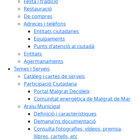
Festa i tradició
Restauració
De compres
Adreces i telèfons
Entitats ciutadanes
Equipaments
Punts d'atenció al ciutadà
Entitats
Agermanaments
Temes i Serveis
Catàleg i cartes de serveis
Participació Ciutadana
Portal Malgrat Decideix
Comunitat energètica de Malgrat de Mar
Arxiu Municipal
Definició i característiques
Demana'ns documentació
Consulta fotografies, vídeos, premsa,
llibres, cartells, etc