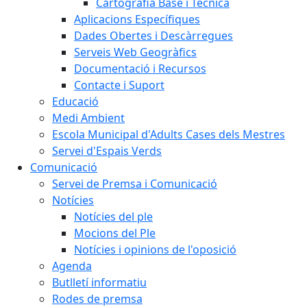
Cartografia Base i Tècnica
Aplicacions Específiques
Dades Obertes i Descàrregues
Serveis Web Geogràfics
Documentació i Recursos
Contacte i Suport
Educació
Medi Ambient
Escola Municipal d'Adults Cases dels Mestres
Servei d'Espais Verds
Comunicació
Servei de Premsa i Comunicació
Notícies
Notícies del ple
Mocions del Ple
Notícies i opinions de l'oposició
Agenda
Butlletí informatiu
Rodes de premsa