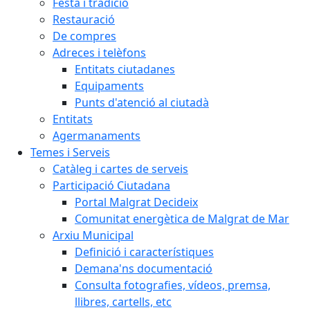
Festa i tradició
Restauració
De compres
Adreces i telèfons
Entitats ciutadanes
Equipaments
Punts d'atenció al ciutadà
Entitats
Agermanaments
Temes i Serveis
Catàleg i cartes de serveis
Participació Ciutadana
Portal Malgrat Decideix
Comunitat energètica de Malgrat de Mar
Arxiu Municipal
Definició i característiques
Demana'ns documentació
Consulta fotografies, vídeos, premsa,
llibres, cartells, etc