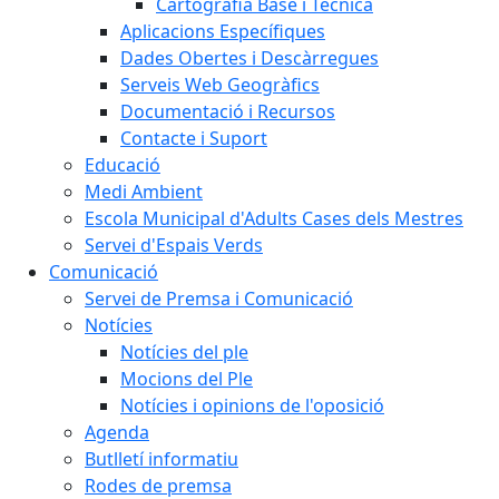
Cartografia Base i Tècnica
Aplicacions Específiques
Dades Obertes i Descàrregues
Serveis Web Geogràfics
Documentació i Recursos
Contacte i Suport
Educació
Medi Ambient
Escola Municipal d'Adults Cases dels Mestres
Servei d'Espais Verds
Comunicació
Servei de Premsa i Comunicació
Notícies
Notícies del ple
Mocions del Ple
Notícies i opinions de l'oposició
Agenda
Butlletí informatiu
Rodes de premsa