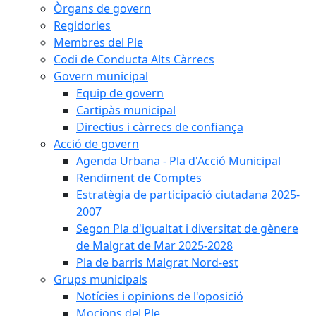
Òrgans de govern
Regidories
Membres del Ple
Codi de Conducta Alts Càrrecs
Govern municipal
Equip de govern
Cartipàs municipal
Directius i càrrecs de confiança
Acció de govern
Agenda Urbana - Pla d'Acció Municipal
Rendiment de Comptes
Estratègia de participació ciutadana 2025-
2007
Segon Pla d'igualtat i diversitat de gènere
de Malgrat de Mar 2025-2028
Pla de barris Malgrat Nord-est
Grups municipals
Notícies i opinions de l'oposició
Mocions del Ple