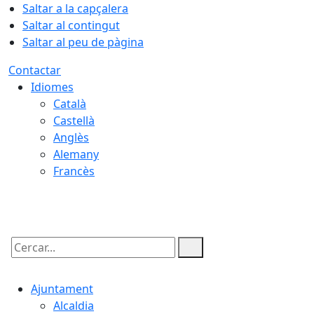
Saltar a la capçalera
Saltar al contingut
Saltar al peu de pàgina
Contactar
Idiomes
Català
Castellà
Anglès
Alemany
Francès
10.08.2026 | 02:24
Cercar:
Ajuntament
Alcaldia