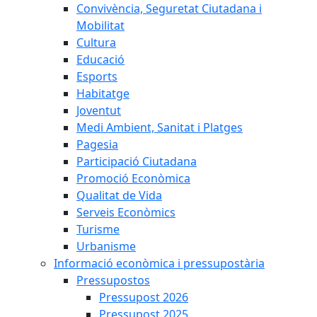
Convivència, Seguretat Ciutadana i
Mobilitat
Cultura
Educació
Esports
Habitatge
Joventut
Medi Ambient, Sanitat i Platges
Pagesia
Participació Ciutadana
Promoció Econòmica
Qualitat de Vida
Serveis Econòmics
Turisme
Urbanisme
Informació econòmica i pressupostària
Pressupostos
Pressupost 2026
Pressupost 2025