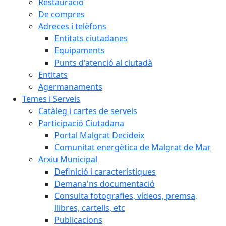
Restauració
De compres
Adreces i telèfons
Entitats ciutadanes
Equipaments
Punts d'atenció al ciutadà
Entitats
Agermanaments
Temes i Serveis
Catàleg i cartes de serveis
Participació Ciutadana
Portal Malgrat Decideix
Comunitat energètica de Malgrat de Mar
Arxiu Municipal
Definició i característiques
Demana'ns documentació
Consulta fotografies, vídeos, premsa,
llibres, cartells, etc
Publicacions