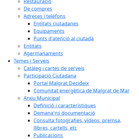
Restauració
De compres
Adreces i telèfons
Entitats ciutadanes
Equipaments
Punts d'atenció al ciutadà
Entitats
Agermanaments
Temes i Serveis
Catàleg i cartes de serveis
Participació Ciutadana
Portal Malgrat Decideix
Comunitat energètica de Malgrat de Mar
Arxiu Municipal
Definició i característiques
Demana'ns documentació
Consulta fotografies, vídeos, premsa,
llibres, cartells, etc
Publicacions