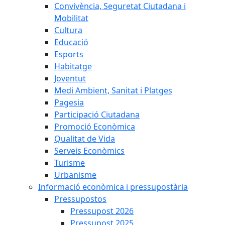
Convivència, Seguretat Ciutadana i
Mobilitat
Cultura
Educació
Esports
Habitatge
Joventut
Medi Ambient, Sanitat i Platges
Pagesia
Participació Ciutadana
Promoció Econòmica
Qualitat de Vida
Serveis Econòmics
Turisme
Urbanisme
Informació econòmica i pressupostària
Pressupostos
Pressupost 2026
Pressupost 2025