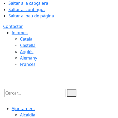
Saltar a la capçalera
Saltar al contingut
Saltar al peu de pàgina
Contactar
Idiomes
Català
Castellà
Anglès
Alemany
Francès
08.08.2026 | 21:38
Cercar:
Ajuntament
Alcaldia