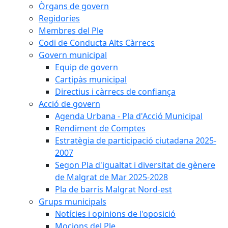
Òrgans de govern
Regidories
Membres del Ple
Codi de Conducta Alts Càrrecs
Govern municipal
Equip de govern
Cartipàs municipal
Directius i càrrecs de confiança
Acció de govern
Agenda Urbana - Pla d'Acció Municipal
Rendiment de Comptes
Estratègia de participació ciutadana 2025-
2007
Segon Pla d'igualtat i diversitat de gènere
de Malgrat de Mar 2025-2028
Pla de barris Malgrat Nord-est
Grups municipals
Notícies i opinions de l'oposició
Mocions del Ple