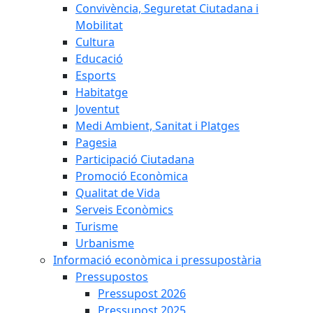
Convivència, Seguretat Ciutadana i
Mobilitat
Cultura
Educació
Esports
Habitatge
Joventut
Medi Ambient, Sanitat i Platges
Pagesia
Participació Ciutadana
Promoció Econòmica
Qualitat de Vida
Serveis Econòmics
Turisme
Urbanisme
Informació econòmica i pressupostària
Pressupostos
Pressupost 2026
Pressupost 2025