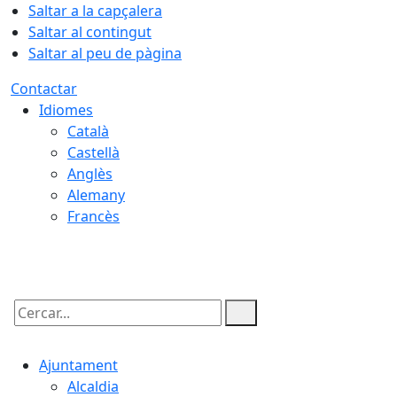
Saltar a la capçalera
Saltar al contingut
Saltar al peu de pàgina
Contactar
Idiomes
Català
Castellà
Anglès
Alemany
Francès
10.08.2026 | 05:34
Cercar:
Ajuntament
Alcaldia