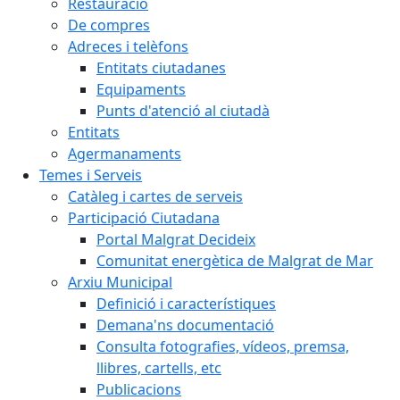
Restauració
De compres
Adreces i telèfons
Entitats ciutadanes
Equipaments
Punts d'atenció al ciutadà
Entitats
Agermanaments
Temes i Serveis
Catàleg i cartes de serveis
Participació Ciutadana
Portal Malgrat Decideix
Comunitat energètica de Malgrat de Mar
Arxiu Municipal
Definició i característiques
Demana'ns documentació
Consulta fotografies, vídeos, premsa,
llibres, cartells, etc
Publicacions