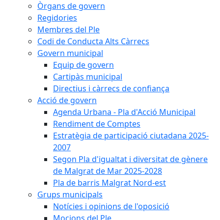
Òrgans de govern
Regidories
Membres del Ple
Codi de Conducta Alts Càrrecs
Govern municipal
Equip de govern
Cartipàs municipal
Directius i càrrecs de confiança
Acció de govern
Agenda Urbana - Pla d'Acció Municipal
Rendiment de Comptes
Estratègia de participació ciutadana 2025-
2007
Segon Pla d'igualtat i diversitat de gènere
de Malgrat de Mar 2025-2028
Pla de barris Malgrat Nord-est
Grups municipals
Notícies i opinions de l'oposició
Mocions del Ple