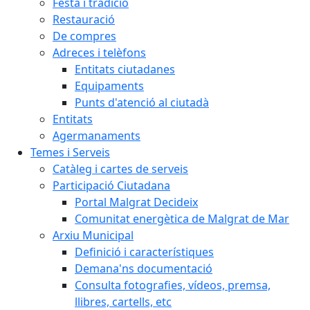
Festa i tradició
Restauració
De compres
Adreces i telèfons
Entitats ciutadanes
Equipaments
Punts d'atenció al ciutadà
Entitats
Agermanaments
Temes i Serveis
Catàleg i cartes de serveis
Participació Ciutadana
Portal Malgrat Decideix
Comunitat energètica de Malgrat de Mar
Arxiu Municipal
Definició i característiques
Demana'ns documentació
Consulta fotografies, vídeos, premsa,
llibres, cartells, etc