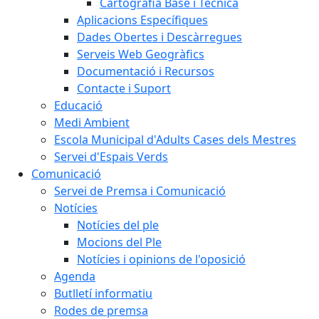
Cartografia Base i Tècnica
Aplicacions Específiques
Dades Obertes i Descàrregues
Serveis Web Geogràfics
Documentació i Recursos
Contacte i Suport
Educació
Medi Ambient
Escola Municipal d'Adults Cases dels Mestres
Servei d'Espais Verds
Comunicació
Servei de Premsa i Comunicació
Notícies
Notícies del ple
Mocions del Ple
Notícies i opinions de l'oposició
Agenda
Butlletí informatiu
Rodes de premsa