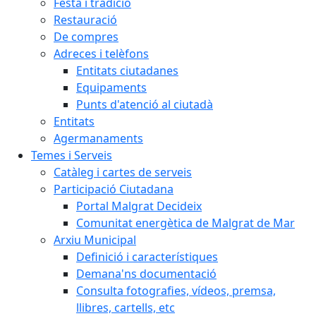
Festa i tradició
Restauració
De compres
Adreces i telèfons
Entitats ciutadanes
Equipaments
Punts d'atenció al ciutadà
Entitats
Agermanaments
Temes i Serveis
Catàleg i cartes de serveis
Participació Ciutadana
Portal Malgrat Decideix
Comunitat energètica de Malgrat de Mar
Arxiu Municipal
Definició i característiques
Demana'ns documentació
Consulta fotografies, vídeos, premsa,
llibres, cartells, etc