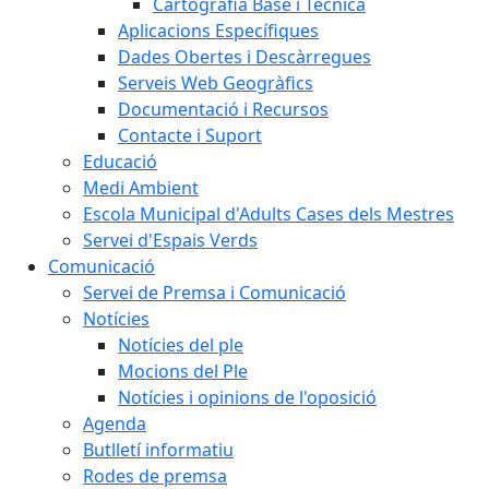
Cartografia Base i Tècnica
Aplicacions Específiques
Dades Obertes i Descàrregues
Serveis Web Geogràfics
Documentació i Recursos
Contacte i Suport
Educació
Medi Ambient
Escola Municipal d'Adults Cases dels Mestres
Servei d'Espais Verds
Comunicació
Servei de Premsa i Comunicació
Notícies
Notícies del ple
Mocions del Ple
Notícies i opinions de l'oposició
Agenda
Butlletí informatiu
Rodes de premsa