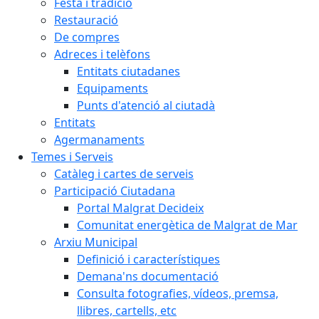
Festa i tradició
Restauració
De compres
Adreces i telèfons
Entitats ciutadanes
Equipaments
Punts d'atenció al ciutadà
Entitats
Agermanaments
Temes i Serveis
Catàleg i cartes de serveis
Participació Ciutadana
Portal Malgrat Decideix
Comunitat energètica de Malgrat de Mar
Arxiu Municipal
Definició i característiques
Demana'ns documentació
Consulta fotografies, vídeos, premsa,
llibres, cartells, etc