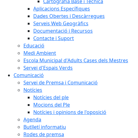
Cartografia Base i Tècnica
Aplicacions Específiques
Dades Obertes i Descàrregues
Serveis Web Geogràfics
Documentació i Recursos
Contacte i Suport
Educació
Medi Ambient
Escola Municipal d'Adults Cases dels Mestres
Servei d'Espais Verds
Comunicació
Servei de Premsa i Comunicació
Notícies
Notícies del ple
Mocions del Ple
Notícies i opinions de l'oposició
Agenda
Butlletí informatiu
Rodes de premsa