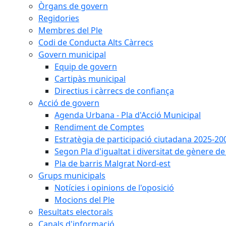
Òrgans de govern
Regidories
Membres del Ple
Codi de Conducta Alts Càrrecs
Govern municipal
Equip de govern
Cartipàs municipal
Directius i càrrecs de confiança
Acció de govern
Agenda Urbana - Pla d'Acció Municipal
Rendiment de Comptes
Estratègia de participació ciutadana 2025-20
Segon Pla d'igualtat i diversitat de gènere 
Pla de barris Malgrat Nord-est
Grups municipals
Notícies i opinions de l'oposició
Mocions del Ple
Resultats electorals
Canals d'informació