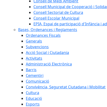
Consell de Medi Ambient
Consell Municipal de Cooperació i Solidar
Consell Sectorial de Cultura
Consell Escolar Municipal
EPIA, Espai de participació d'Infància i a
Bases, Ordenances i Reglaments
Ordenances Fiscals
Generals
Subvencions
Acció Social i Ciutadania
Activitats
Administració Electrònica
Barris
Cementiri
Comunicació
Convivència, Seguretat Ciutadana i Mobilitat
Cultura
Educació
Esports