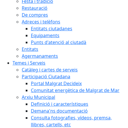
Festa i tradició
Restauració
De compres
Adreces i telèfons
Entitats ciutadanes
Equipaments
Punts d'atenció al ciutadà
Entitats
Agermanaments
Temes i Serveis
Catàleg i cartes de serveis
Participació Ciutadana
Portal Malgrat Decideix
Comunitat energètica de Malgrat de Mar
Arxiu Municipal
Definició i característiques
Demana'ns documentació
Consulta fotografies, vídeos, premsa,
llibres, cartells, etc