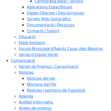
Cartografia Base i Tècnica
Aplicacions Específiques
Dades Obertes i Descàrregues
Serveis Web Geogràfics
Documentació i Recursos
Contacte i Suport
Educació
Medi Ambient
Escola Municipal d'Adults Cases dels Mestres
Servei d'Espais Verds
Comunicació
Servei de Premsa i Comunicació
Notícies
Notícies del ple
Mocions del Ple
Notícies i opinions de l'oposició
Agenda
Butlletí informatiu
Rodes de premsa