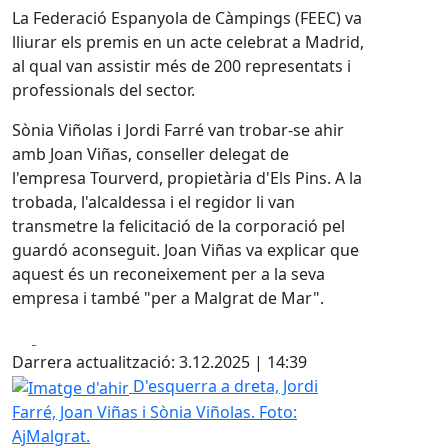
La Federació Espanyola de Càmpings (FEEC) va
lliurar els premis en un acte celebrat a Madrid,
al qual van assistir més de 200 representats i
professionals del sector.
Sònia Viñolas i Jordi Farré van trobar-se ahir
amb Joan Viñas, conseller delegat de
l'empresa Tourverd, propietària d'Els Pins. A la
trobada, l'alcaldessa i el regidor li van
transmetre la felicitació de la corporació pel
guardó aconseguit. Joan Viñas va explicar que
aquest és un reconeixement per a la seva
empresa i també "per a Malgrat de Mar".
Facebook
X
Darrera actualització: 3.12.2025 | 14:39
Imatge d'ahir
D'esquerra a dreta, Jordi
Farré, Joan Viñas i Sònia Viñolas. Foto:
AjMalgrat.