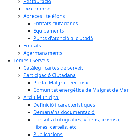
Restauració
De compres
Adreces i telèfons
Entitats ciutadanes
Equipaments
Punts d'atenció al ciutadà
Entitats
Agermanaments
Temes i Serveis
Catàleg i cartes de serveis
Participació Ciutadana
Portal Malgrat Decideix
Comunitat energètica de Malgrat de Mar
Arxiu Municipal
Definició i característiques
Demana'ns documentació
Consulta fotografies, vídeos, premsa,
llibres, cartells, etc
Publicacions