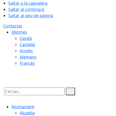
Saltar a la capçalera
Saltar al contingut
Saltar al peu de pàgina
Contactar
Idiomes
Català
Castellà
Anglès
Alemany
Francès
06.08.2026 | 14:35
Cercar:
Ajuntament
Alcaldia