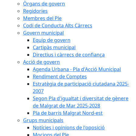
Òrgans de govern
Regidories
Membres del Ple
Codi de Conducta Alts Càrrecs
Govern municipal
Equip de govern
Cartipàs municipal
Directius i càrrecs de confiança
Acció de govern
Agenda Urbana - Pla d'Acció Municipal
Rendiment de Comptes
Estratègia de participació ciutadana 2025-
2007
Segon Pla d'igualtat i diversitat de gènere
de Malgrat de Mar 2025-2028
Pla de barris Malgrat Nord-est
Grups municipals
Notícies i opinions de l'oposició
Mocions del Ple