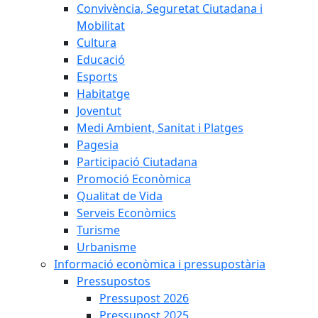
Convivència, Seguretat Ciutadana i
Mobilitat
Cultura
Educació
Esports
Habitatge
Joventut
Medi Ambient, Sanitat i Platges
Pagesia
Participació Ciutadana
Promoció Econòmica
Qualitat de Vida
Serveis Econòmics
Turisme
Urbanisme
Informació econòmica i pressupostària
Pressupostos
Pressupost 2026
Pressupost 2025