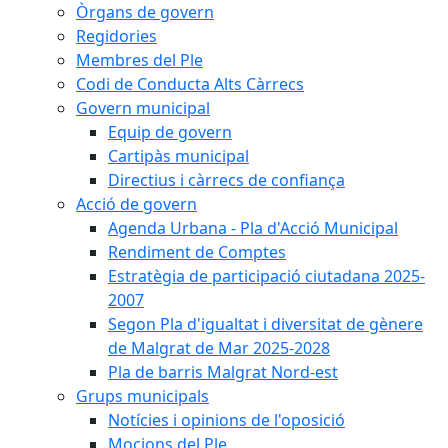
Òrgans de govern
Regidories
Membres del Ple
Codi de Conducta Alts Càrrecs
Govern municipal
Equip de govern
Cartipàs municipal
Directius i càrrecs de confiança
Acció de govern
Agenda Urbana - Pla d'Acció Municipal
Rendiment de Comptes
Estratègia de participació ciutadana 2025-
2007
Segon Pla d'igualtat i diversitat de gènere
de Malgrat de Mar 2025-2028
Pla de barris Malgrat Nord-est
Grups municipals
Notícies i opinions de l'oposició
Mocions del Ple