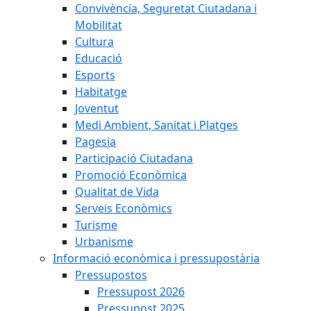
Convivència, Seguretat Ciutadana i
Mobilitat
Cultura
Educació
Esports
Habitatge
Joventut
Medi Ambient, Sanitat i Platges
Pagesia
Participació Ciutadana
Promoció Econòmica
Qualitat de Vida
Serveis Econòmics
Turisme
Urbanisme
Informació econòmica i pressupostària
Pressupostos
Pressupost 2026
Pressupost 2025