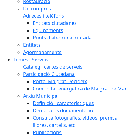
Restauració
De compres
Adreces i telèfons
Entitats ciutadanes
Equipaments
Punts d'atenció al ciutadà
Entitats
Agermanaments
Temes i Serveis
Catàleg i cartes de serveis
Participació Ciutadana
Portal Malgrat Decideix
Comunitat energètica de Malgrat de Mar
Arxiu Municipal
Definició i característiques
Demana'ns documentació
Consulta fotografies, vídeos, premsa,
llibres, cartells, etc
Publicacions