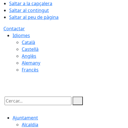
Saltar a la capçalera
Saltar al contingut
Saltar al peu de pàgina
Contactar
Idiomes
Català
Castellà
Anglès
Alemany
Francès
08.08.2026 | 13:52
Cercar:
Ajuntament
Alcaldia